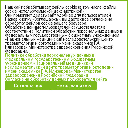
Наш сайт обрабатывает файлы cookie (в том числе, файлы
cookie, используемые «Яндекс-метрикой»).
Они помогают делать сайт удобнее для пользователей.
Нажав кнопку «Соглашаюсь», вы даете свое согласие на
обработку файлов cookie вашего браузера.
Обработка данных пользователей осуществляется в
соответствии с Политикой обработки персональных данных в
Федеральным государственным бюджетным учреждением
«Национальный медицинский исследовательский центр
травматологии и ортопедии имени академика Г.А.
ЦЕНТР ИЛИЗАРОВА
Илизарова» Министерства здравоохранения Российской
Федерации.
Политика обработки персональных данных в
Федеральное государственное бюджетное учреждение
Федеральном государственном бюджетным
«Национальный медицинский исследовательский центр
учреждением «Национальный медицинский
исследовательский центр травматологии и ортопедии
травматологии и ортопедии имени академика Г.А. Илизарова»
имени академика Г.А. Илизарова» Министерства
Министерства здравоохранения Российской Федерации
здравоохранения Российской Федерации
Согласие на обработку данных пользователя сайта
Соглашаюсь
Не соглашаюсь
Информация о медицинских услугах и запись на прием:
Контакт-центр: +7 (3522) 44-35-03
Пн-Пт с 6.00 до 15.00 по московскому времени.
Запись на прием для жителей Кургана и Курганской обл.
по тел: 122 или (3522) 25-03-03, poliklinika45.ru или Госуслуги