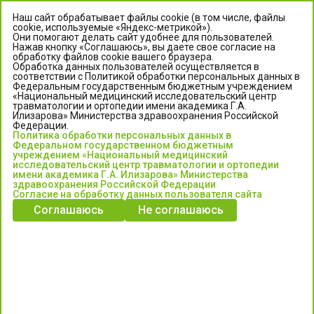
Наш сайт обрабатывает файлы cookie (в том числе, файлы
cookie, используемые «Яндекс-метрикой»).
Они помогают делать сайт удобнее для пользователей.
Нажав кнопку «Соглашаюсь», вы даете свое согласие на
обработку файлов cookie вашего браузера.
Обработка данных пользователей осуществляется в
соответствии с Политикой обработки персональных данных в
Федеральным государственным бюджетным учреждением
«Национальный медицинский исследовательский центр
травматологии и ортопедии имени академика Г.А.
ЦЕНТР ИЛИЗАРОВА
Илизарова» Министерства здравоохранения Российской
Федерации.
Политика обработки персональных данных в
Федеральное государственное бюджетное учреждение
Федеральном государственном бюджетным
«Национальный медицинский исследовательский центр
учреждением «Национальный медицинский
исследовательский центр травматологии и ортопедии
травматологии и ортопедии имени академика Г.А. Илизарова»
имени академика Г.А. Илизарова» Министерства
Министерства здравоохранения Российской Федерации
здравоохранения Российской Федерации
Согласие на обработку данных пользователя сайта
Соглашаюсь
Не соглашаюсь
Информация о медицинских услугах и запись на прием:
Контакт-центр: +7 (3522) 44-35-03
Пн-Пт с 6.00 до 15.00 по московскому времени.
Запись на прием для жителей Кургана и Курганской обл.
по тел: 122 или (3522) 25-03-03, poliklinika45.ru или Госуслуги