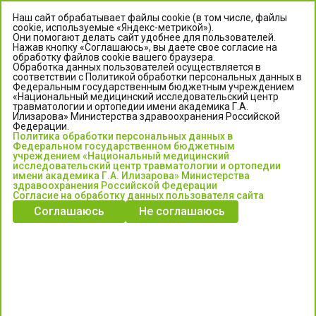
Наш сайт обрабатывает файлы cookie (в том числе, файлы
cookie, используемые «Яндекс-метрикой»).
Они помогают делать сайт удобнее для пользователей.
Нажав кнопку «Соглашаюсь», вы даете свое согласие на
обработку файлов cookie вашего браузера.
Обработка данных пользователей осуществляется в
соответствии с Политикой обработки персональных данных в
Федеральным государственным бюджетным учреждением
«Национальный медицинский исследовательский центр
травматологии и ортопедии имени академика Г.А.
ЦЕНТР ИЛИЗАРОВА
Илизарова» Министерства здравоохранения Российской
Федерации.
Политика обработки персональных данных в
Федеральное государственное бюджетное учреждение
Федеральном государственном бюджетным
«Национальный медицинский исследовательский центр
учреждением «Национальный медицинский
исследовательский центр травматологии и ортопедии
травматологии и ортопедии имени академика Г.А. Илизарова»
имени академика Г.А. Илизарова» Министерства
Министерства здравоохранения Российской Федерации
здравоохранения Российской Федерации
Согласие на обработку данных пользователя сайта
Соглашаюсь
Не соглашаюсь
Информация о медицинских услугах и запись на прием:
Контакт-центр: +7 (3522) 44-35-03
Пн-Пт с 6.00 до 15.00 по московскому времени.
Запись на прием для жителей Кургана и Курганской обл.
по тел: 122 или (3522) 25-03-03, poliklinika45.ru или Госуслуги