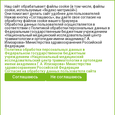
Наш сайт обрабатывает файлы cookie (в том числе, файлы
cookie, используемые «Яндекс-метрикой»).
Они помогают делать сайт удобнее для пользователей.
Нажав кнопку «Соглашаюсь», вы даете свое согласие на
обработку файлов cookie вашего браузера.
Обработка данных пользователей осуществляется в
соответствии с Политикой обработки персональных данных в
Федеральным государственным бюджетным учреждением
«Национальный медицинский исследовательский центр
травматологии и ортопедии имени академика Г.А.
ЦЕНТР ИЛИЗАРОВА
Илизарова» Министерства здравоохранения Российской
Федерации.
Политика обработки персональных данных в
Федеральное государственное бюджетное учреждение
Федеральном государственном бюджетным
«Национальный медицинский исследовательский центр
учреждением «Национальный медицинский
исследовательский центр травматологии и ортопедии
травматологии и ортопедии имени академика Г.А. Илизарова»
имени академика Г.А. Илизарова» Министерства
Министерства здравоохранения Российской Федерации
здравоохранения Российской Федерации
Согласие на обработку данных пользователя сайта
Соглашаюсь
Не соглашаюсь
Информация о медицинских услугах и запись на прием:
Контакт-центр: +7 (3522) 44-35-03
Пн-Пт с 6.00 до 15.00 по московскому времени.
Запись на прием для жителей Кургана и Курганской обл.
по тел: 122 или (3522) 25-03-03, poliklinika45.ru или Госуслуги