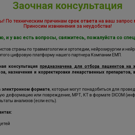
Заочная консультация
ы! По техническим причинам
срок ответа
на ваш запрос
Приносим извнинения за неудобства!
ю, и у вас есть вопросы, свяжитесь, пожалуйста со сп
тов страны по травматологии и ортопедии, нейрохирургии и нейр
 этого цифровую платформу нашего партнера Компании ЕМП.
ная консультация
предназначена для отбора пациентов на х
за, назначения и корректировки лекарственных препаратов,
в электронном формате
, которые могут понадобиться для прове
ую деформацию или повреждение, МРТ, КТ в формате DICOM (инфо
ьтаты анализов (если есть).
антах:
детей