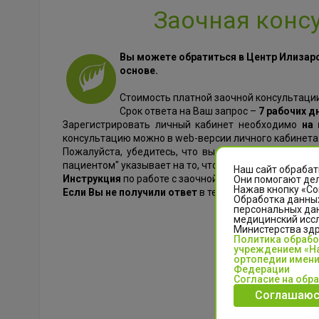
Заочная конс
Вы можете обратиться в Центр Илизаро
основе.
Стоимость платной заочной консультации 
Срок ответа на Ваш запрос –
7 рабочих д
Зарегистрировать личный кабинет необходимо
на 
консультацию можно в web-версии личного кабинета 
Пожалуйста, убедитесь, что вы завершили процесс 
пациентом" указывает на то, что вы не завершили зак
Наш сайт обрабат
Инструкция
по работе с заочной консультацией
скач
Они помогают дел
Нажав кнопку «Со
Если Вы не получили ответ
в течение обозначенного
Обработка данных
персональных да
медицинский иссл
Министерства зд
Политика обраб
учреждением «На
ортопедии имени
Федерации
Согласие на обр
Соглашаюс