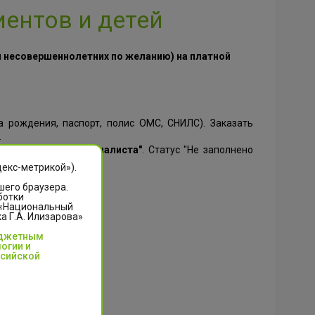
ентов и детей
я несовершеннолетних по желанию) на платной
а рождения, паспорт, полис ОМС, СНИЛС). Заказать
.
статус
"Подбор специалиста"
. Статус "Не заполнено
декс-метрикой»).
шего браузера.
ботки
 «Национальный
 Г.А. Илизарова»
юджетным
огии и
ссийской