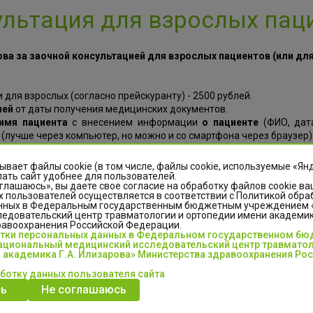
ультация для взрослых паци
ва за заочной консультацией для взрослых пациентов (или дл
для взрослых (согласно прейскуранту) - 2500 рублей.
ней
от даты получения медицинских документов.
имя пациента
с внесением информации
о пациенте
(ФИО, дат
(лучше через компьютер, но можно и со смартфона через браузер)
заказа услуги. Услуга
считается заказанной
, когда она имеет 
аз услуги.
ывает файлы cookie (в том числе, файлы cookie, используемые «Ян
ать
ать сайт удобнее для пользователей.
глашаюсь», вы даете свое согласие на обработку файлов cookie ва
 срока, напишите в чате консультации через Ваш
личный кабинет
 пользователей осуществляется в соответствии с Политикой обра
нных в Федеральным государственным бюджетным учреждением
едовательский центр травматологии и ортопедии имени академика
равоохранения Российской Федерации.
отки персональных данных в Федеральном государственном б
циональный медицинский исследовательский центр травматол
 академика Г.А. Илизарова» Министерства здравоохранения Ро
аботку данных пользователя сайта
ь
Не соглашаюсь