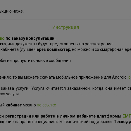
рукцию ниже.
Инструкция
ию
по заказу консультации.
нта
, чьи документы будут представлены на рассмотрение.
 кабинета (лучше
через компьютер
, но можно и со смартфона чере
обы не пропустить новые сообщения.
ениях, то вы можете скачать мобильное приложение для Android
с
 заказа услуги
.
Услуга считается заказанной, когда она имеет с
аз услуги.
ный кабинет
можно
по ссылке
при
регистрации или работе в личном кабинете платформы
ЕМП
ращение направят специалистам технической поддержки.
Техподд