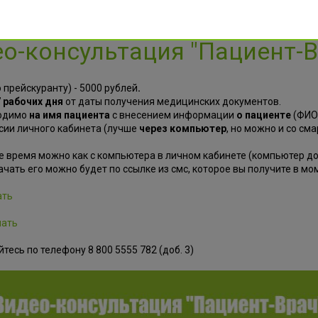
о-консультация "Пациент-
 прейскуранту) - 5000 рублей
.
7 рабочих дня
от даты получения медицинских документов.
ходимо
на имя пациента
с внесением информации
о пациенте
(ФИО,
сии личного кабинета (лучше
через компьютер
, но можно и со см
ое время можно как с компьютера в личном кабинете (компьютер 
чать его можно будет по ссылке из смс, которое вы получите в мо
ать
чать
есь по телефону 8 800 5555 782 (доб. 3)