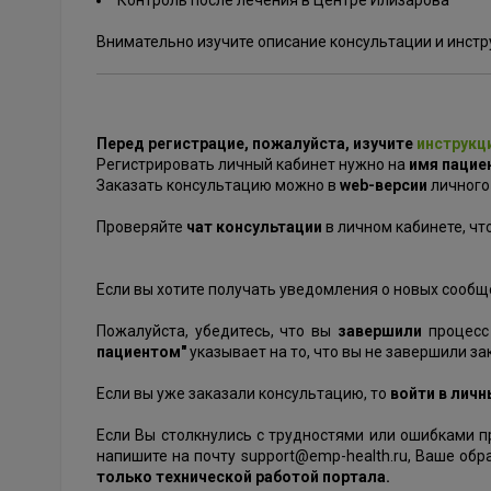
Контроль после лечения в Центре Илизарова
Внимательно изучите описание консультации и инст
Перед регистрацие, пожалуйста, изучите
инструкц
Регистрировать личный кабинет нужно на
имя пацие
Заказать консультацию можно в
web-версии
личного
Проверяйте
чат консультации
в личном кабинете, чт
Если вы хотите получать уведомления о новых сообщ
Пожалуйста, убедитесь, что вы
завершили
процесс
пациентом"
указывает на то, что вы не завершили зак
Если вы уже заказали консультацию, то
войти в лич
Если Вы столкнулись с трудностями или ошибками 
напишите на почту support@emp-health.ru, Ваше об
только технической работой портала.