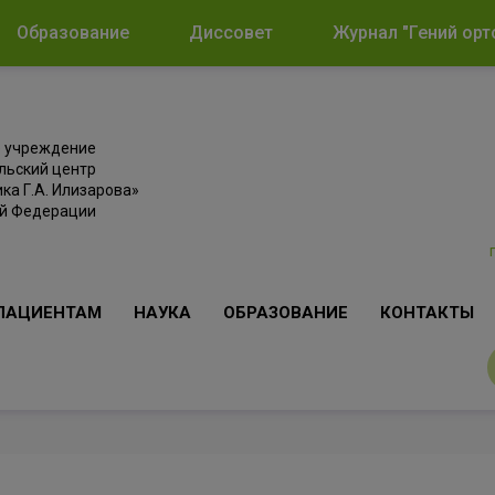
Образование
Диссовет
Журнал "Гений орт
е учреждение
льский центр
ка Г.А. Илизарова»
ой Федерации
ПАЦИЕНТАМ
НАУКА
ОБРАЗОВАНИЕ
КОНТАКТЫ