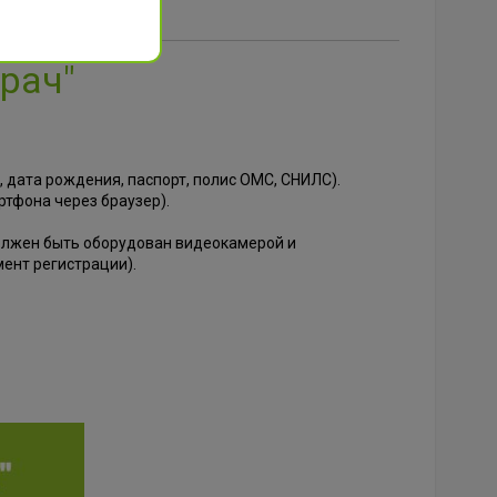
Врач"
 дата рождения, паспорт, полис ОМС, СНИЛС).
артфона через браузер).
должен быть оборудован видеокамерой и
мент регистрации).