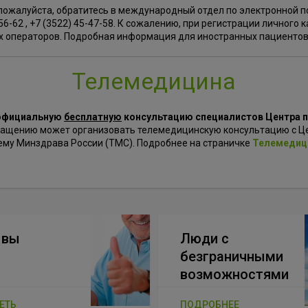
пожалуйста, обратитесь в международный отдел по электронной 
-56-62 , +7 (3522) 45-47-58. К сожалению, при регистрации личног
х операторов. Подробная информация для иностранных пациенто
Телемедицина
 официальную
бесплатную
консультацию специалистов Центра
ращению может организовать телемедицинскую консультацию с Ц
му Минздрава России (ТМС). Подробнее на страничке
Телемедиц
ывы
Люди с
безграничными
возможностями
ЕТЬ
ПОДРОБНЕЕ