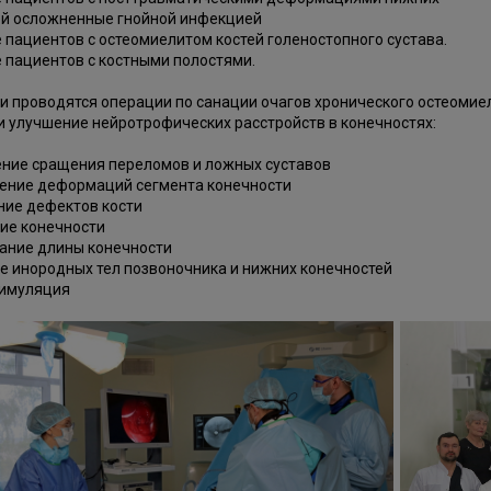
ей осложненные гнойной инфекцией
 пациентов с остеомиелитом костей голеностопного сустава.
 пациентов с костными полостями.
и проводятся операции по санации очагов хронического остеоми
и улучшение нейротрофических расстройств в конечностях:
ние сращения переломов и ложных суставов
ение деформаций сегмента конечности
ие дефектов кости
ие конечности
ание длины конечности
е инородных тел позвоночника и нижних конечностей
тимуляция