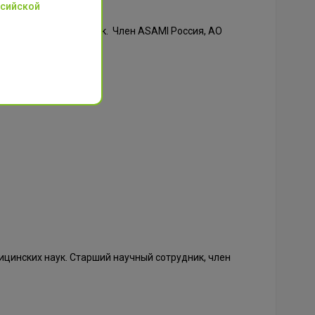
ссийской
идат медицинских наук. Член ASAMI Россия, AO
цинских наук. Старший научный сотрудник, член