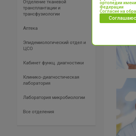
Отделение тканевой
ортопедии имени
Федерации
трансплантации и
Согласие на обр
трансфузиологии
Соглашаюс
Аптека
Эпидемиологический отдел и
ЦСО
Кабинет функц. диагностики
Клинико-диагностическая
лаборатория
Лаборатория микробиологии
Все отделения