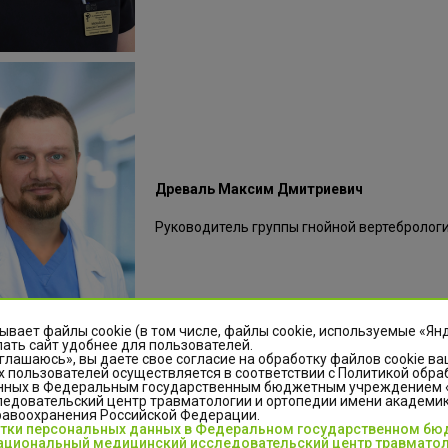
Древаль Максим Дмитриевич
Руководитель группы гнойной вертебрологи
ывает файлы cookie (в том числе, файлы cookie, используемые «Ян
ать сайт удобнее для пользователей.
глашаюсь», вы даете свое согласие на обработку файлов cookie ва
 пользователей осуществляется в соответствии с Политикой обра
нных в Федеральным государственным бюджетным учреждением
едовательский центр травматологии и ортопедии имени академика
равоохранения Российской Федерации.
отки персональных данных в Федеральном государственном б
циональный медицинский исследовательский центр травматол