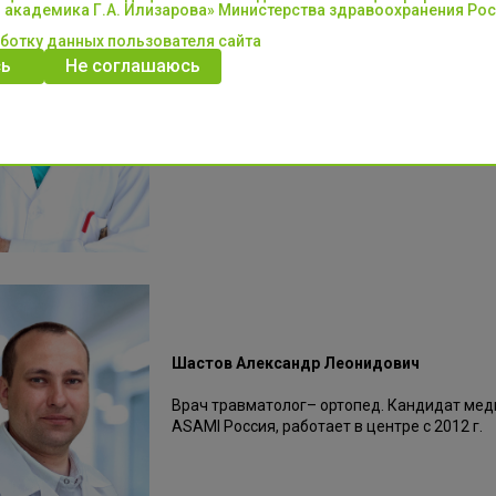
Мухтяев Сергей Васильевич
 академика Г.А. Илизарова» Министерства здравоохранения Ро
аботку данных пользователя сайта
Врач-нейрохирург высшей категории. Канд
ь
Не соглашаюсь
Spine.
Работает в центре с 1991 г.
Шастов Александр Леонидович
Врач травматолог– ортопед. Кандидат меди
ASAMI Россия, работает в центре с 2012 г.