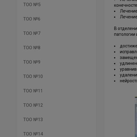
ТОО №5
конечност
Лечение
Лечение
ТОО №6
В отделени
ТОО №7
патологии 
достиже
ТОО №8
исправл
замещен
ТОО №9
удлинен
уравнив
удалени
ТОО №10
нейрос
ТОО №11
ТОО №12
ТОО №13
ТОО №14