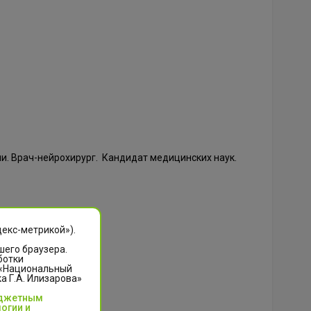
и. Врач-нейрохирург. Кандидат медицинских наук.
декс-метрикой»).
шего браузера.
ботки
 «Национальный
 Г.А. Илизарова»
юджетным
огии и