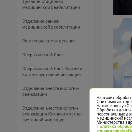
Дневной стационар
медицинской реабилитации
Отделение ранней
медицинской реабилитации
Рентгеновское отделение
Операционный блок
Операционный блок Клиники
костно-суставной инфекции
Отделение анестезиологии-
реанимации
Наш сайт обрабат
Они помогают дел
Нажав кнопку «Со
Отделение анестезиологии-
Обработка данных
реанимации Клиники костно-
персональных да
медицинский иссл
суставной инфекции
Министерства зд
Политика обраб
учреждением «На