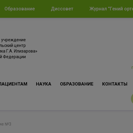
Образование
Диссовет
Журнал "Гений орт
е учреждение
льский центр
ка Г.А. Илизарова»
ой Федерации
ПАЦИЕНТАМ
НАУКА
ОБРАЗОВАНИЕ
КОНТАКТЫ
ние №3