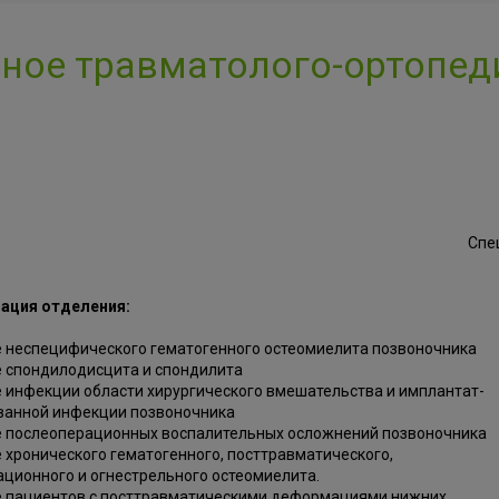
ное травматолого-ортопед
Спец
ация отделения:
 неспецифического гематогенного остеомиелита позвоночника
 спондилодисцита и спондилита
 инфекции области хирургического вмешательства и имплантат-
ванной инфекции позвоночника
 послеоперационных воспалительных осложнений позвоночника
 хронического гематогенного, посттравматического,
ционного и огнестрельного остеомиелита.
 пациентов с посттравматическими деформациями нижних