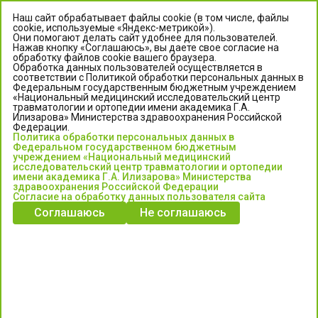
Наш сайт обрабатывает файлы cookie (в том числе, файлы
cookie, используемые «Яндекс-метрикой»).
Они помогают делать сайт удобнее для пользователей.
Нажав кнопку «Соглашаюсь», вы даете свое согласие на
обработку файлов cookie вашего браузера.
Обработка данных пользователей осуществляется в
соответствии с Политикой обработки персональных данных в
Федеральным государственным бюджетным учреждением
«Национальный медицинский исследовательский центр
травматологии и ортопедии имени академика Г.А.
ЦЕНТР ИЛИЗАРОВА
Илизарова» Министерства здравоохранения Российской
Федерации.
Политика обработки персональных данных в
Федеральное государственное бюджетное учреждение
Федеральном государственном бюджетным
«Национальный медицинский исследовательский центр
учреждением «Национальный медицинский
исследовательский центр травматологии и ортопедии
травматологии и ортопедии имени академика Г.А. Илизарова»
имени академика Г.А. Илизарова» Министерства
Министерства здравоохранения Российской Федерации
здравоохранения Российской Федерации
Согласие на обработку данных пользователя сайта
Соглашаюсь
Не соглашаюсь
Информация о медицинских услугах и запись на прием:
Контакт-центр: +7 (3522) 44-35-03
Пн-Пт с 6.00 до 15.00 по московскому времени.
Запись на прием для жителей Кургана и Курганской обл.
по тел: 122 или (3522) 25-03-03, poliklinika45.ru или Госуслуги