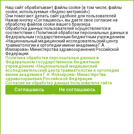
Наш сайт обрабатывает файлы cookie (в том числе, файлы
cookie, используемые «Яндекс-метрикой»).
Они помогают делать сайт удобнее для пользователей.
Нажав кнопку «Соглашаюсь», вы даете свое согласие на
обработку файлов cookie вашего браузера.
Обработка данных пользователей осуществляется в
соответствии с Политикой обработки персональных данных в
Федеральным государственным бюджетным учреждением
«Национальный медицинский исследовательский центр
травматологии и ортопедии имени академика Г.А.
ЦЕНТР ИЛИЗАРОВА
Илизарова» Министерства здравоохранения Российской
Федерации.
Политика обработки персональных данных в
Федеральное государственное бюджетное учреждение
Федеральном государственном бюджетным
«Национальный медицинский исследовательский центр
учреждением «Национальный медицинский
исследовательский центр травматологии и ортопедии
травматологии и ортопедии имени академика Г.А. Илизарова»
имени академика Г.А. Илизарова» Министерства
Министерства здравоохранения Российской Федерации
здравоохранения Российской Федерации
Согласие на обработку данных пользователя сайта
Соглашаюсь
Не соглашаюсь
Информация о медицинских услугах и запись на прием:
Контакт-центр: +7 (3522) 44-35-03
Пн-Пт с 6.00 до 15.00 по московскому времени.
Запись на прием для жителей Кургана и Курганской обл.
по тел: 122 или (3522) 25-03-03, poliklinika45.ru или Госуслуги