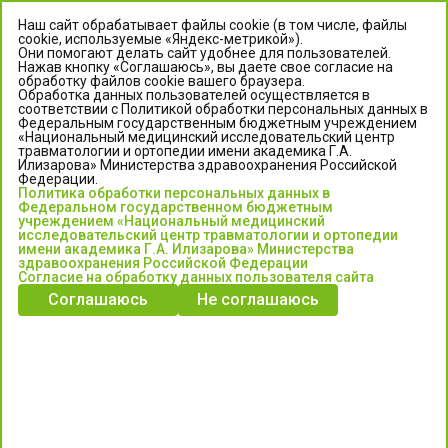
Наш сайт обрабатывает файлы cookie (в том числе, файлы
cookie, используемые «Яндекс-метрикой»).
Они помогают делать сайт удобнее для пользователей.
Нажав кнопку «Соглашаюсь», вы даете свое согласие на
обработку файлов cookie вашего браузера.
Обработка данных пользователей осуществляется в
соответствии с Политикой обработки персональных данных в
Федеральным государственным бюджетным учреждением
«Национальный медицинский исследовательский центр
травматологии и ортопедии имени академика Г.А.
ЦЕНТР ИЛИЗАРОВА
Илизарова» Министерства здравоохранения Российской
Федерации.
Политика обработки персональных данных в
Федеральное государственное бюджетное учреждение
Федеральном государственном бюджетным
«Национальный медицинский исследовательский центр
учреждением «Национальный медицинский
исследовательский центр травматологии и ортопедии
травматологии и ортопедии имени академика Г.А. Илизарова»
имени академика Г.А. Илизарова» Министерства
Министерства здравоохранения Российской Федерации
здравоохранения Российской Федерации
Согласие на обработку данных пользователя сайта
Соглашаюсь
Не соглашаюсь
Информация о медицинских услугах и запись на прием:
Контакт-центр: +7 (3522) 44-35-03
Пн-Пт с 6.00 до 15.00 по московскому времени.
Запись на прием для жителей Кургана и Курганской обл.
по тел: 122 или (3522) 25-03-03, poliklinika45.ru или Госуслуги