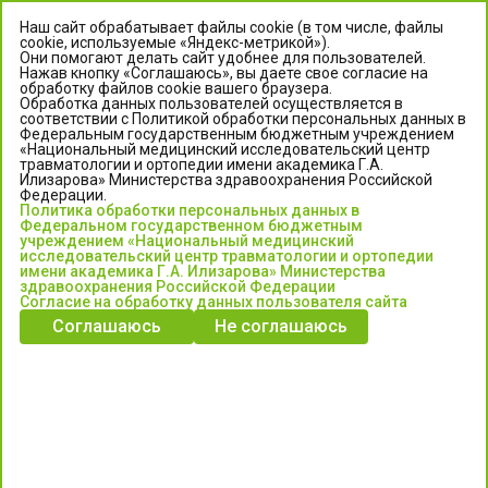
Наш сайт обрабатывает файлы cookie (в том числе, файлы
cookie, используемые «Яндекс-метрикой»).
Они помогают делать сайт удобнее для пользователей.
Нажав кнопку «Соглашаюсь», вы даете свое согласие на
обработку файлов cookie вашего браузера.
Обработка данных пользователей осуществляется в
соответствии с Политикой обработки персональных данных в
Федеральным государственным бюджетным учреждением
«Национальный медицинский исследовательский центр
травматологии и ортопедии имени академика Г.А.
ЦЕНТР ИЛИЗАРОВА
Илизарова» Министерства здравоохранения Российской
Федерации.
Политика обработки персональных данных в
Федеральное государственное бюджетное учреждение
Федеральном государственном бюджетным
«Национальный медицинский исследовательский центр
учреждением «Национальный медицинский
исследовательский центр травматологии и ортопедии
травматологии и ортопедии имени академика Г.А. Илизарова»
имени академика Г.А. Илизарова» Министерства
Министерства здравоохранения Российской Федерации
здравоохранения Российской Федерации
Согласие на обработку данных пользователя сайта
Соглашаюсь
Не соглашаюсь
Информация о медицинских услугах и запись на прием:
Контакт-центр: +7 (3522) 44-35-03
Пн-Пт с 6.00 до 15.00 по московскому времени.
Запись на прием для жителей Кургана и Курганской обл.
по тел: 122 или (3522) 25-03-03, poliklinika45.ru или Госуслуги