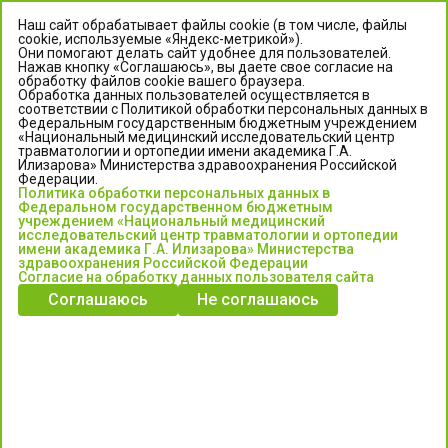
Наш сайт обрабатывает файлы cookie (в том числе, файлы
cookie, используемые «Яндекс-метрикой»).
Они помогают делать сайт удобнее для пользователей.
Нажав кнопку «Соглашаюсь», вы даете свое согласие на
обработку файлов cookie вашего браузера.
Обработка данных пользователей осуществляется в
соответствии с Политикой обработки персональных данных в
Федеральным государственным бюджетным учреждением
«Национальный медицинский исследовательский центр
травматологии и ортопедии имени академика Г.А.
ЦЕНТР ИЛИЗАРОВА
Илизарова» Министерства здравоохранения Российской
Федерации.
Политика обработки персональных данных в
Федеральное государственное бюджетное учреждение
Федеральном государственном бюджетным
«Национальный медицинский исследовательский центр
учреждением «Национальный медицинский
исследовательский центр травматологии и ортопедии
травматологии и ортопедии имени академика Г.А. Илизарова»
имени академика Г.А. Илизарова» Министерства
Министерства здравоохранения Российской Федерации
здравоохранения Российской Федерации
Согласие на обработку данных пользователя сайта
Соглашаюсь
Не соглашаюсь
Информация о медицинских услугах и запись на прием:
Контакт-центр: +7 (3522) 44-35-03
Пн-Пт с 6.00 до 15.00 по московскому времени.
Запись на прием для жителей Кургана и Курганской обл.
по тел: 122 или (3522) 25-03-03, poliklinika45.ru или Госуслуги