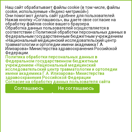
Наш сайт обрабатывает файлы cookie (в том числе, файлы
cookie, используемые «Яндекс-метрикой»).
Они помогают делать сайт удобнее для пользователей.
Нажав кнопку «Соглашаюсь», вы даете свое согласие на
обработку файлов cookie вашего браузера.
Обработка данных пользователей осуществляется в
соответствии с Политикой обработки персональных данных в
Федеральным государственным бюджетным учреждением
«Национальный медицинский исследовательский центр
травматологии и ортопедии имени академика Г.А.
ЦЕНТР ИЛИЗАРОВА
Илизарова» Министерства здравоохранения Российской
Федерации.
Политика обработки персональных данных в
Федеральное государственное бюджетное учреждение
Федеральном государственном бюджетным
«Национальный медицинский исследовательский центр
учреждением «Национальный медицинский
исследовательский центр травматологии и ортопедии
травматологии и ортопедии имени академика Г.А. Илизарова»
имени академика Г.А. Илизарова» Министерства
Министерства здравоохранения Российской Федерации
здравоохранения Российской Федерации
Согласие на обработку данных пользователя сайта
Соглашаюсь
Не соглашаюсь
Информация о медицинских услугах и запись на прием:
Контакт-центр: +7 (3522) 44-35-03
Пн-Пт с 6.00 до 15.00 по московскому времени.
Запись на прием для жителей Кургана и Курганской обл.
по тел: 122 или (3522) 25-03-03, poliklinika45.ru или Госуслуги