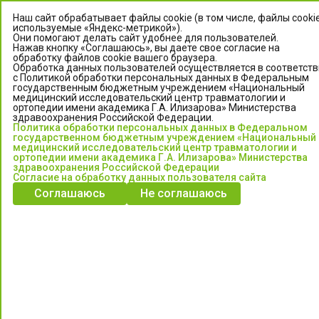
Наш сайт обрабатывает файлы cookie (в том числе, файлы cookie
используемые «Яндекс-метрикой»).
Они помогают делать сайт удобнее для пользователей.
Нажав кнопку «Соглашаюсь», вы даете свое согласие на
обработку файлов cookie вашего браузера.
Обработка данных пользователей осуществляется в соответст
с Политикой обработки персональных данных в Федеральным
государственным бюджетным учреждением «Национальный
медицинский исследовательский центр травматологии и
ортопедии имени академика Г.А. Илизарова» Министерства
ЦЕНТР ИЛИЗАРОВА
здравоохранения Российской Федерации.
Политика обработки персональных данных в Федеральном
государственном бюджетным учреждением «Национальный
Федеральное государственное бюджетное учреждение
медицинский исследовательский центр травматологии и
«Национальный медицинский исследовательский центр
ортопедии имени академика Г.А. Илизарова» Министерства
здравоохранения Российской Федерации
травматологии и ортопедии имени академика Г.А. Илизарова»
Согласие на обработку данных пользователя сайта
Министерства здравоохранения Российской Федерации
Соглашаюсь
Не соглашаюсь
Информация о медицинских услугах и запись на прием:
Контакт-центр: +7 (3522) 44-35-03
Пн-Пт с 6.00 до 15.00 по московскому времени.
Запись на прием для жителей Кургана и Курганской обл.
по тел: 122 или (3522) 25-03-03, poliklinika45.ru или Госуслуги