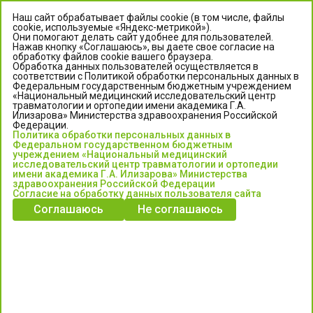
Наш сайт обрабатывает файлы cookie (в том числе, файлы
cookie, используемые «Яндекс-метрикой»).
Они помогают делать сайт удобнее для пользователей.
Нажав кнопку «Соглашаюсь», вы даете свое согласие на
обработку файлов cookie вашего браузера.
Обработка данных пользователей осуществляется в
соответствии с Политикой обработки персональных данных в
Федеральным государственным бюджетным учреждением
«Национальный медицинский исследовательский центр
травматологии и ортопедии имени академика Г.А.
ЦЕНТР ИЛИЗАРОВА
Илизарова» Министерства здравоохранения Российской
Федерации.
Политика обработки персональных данных в
Федеральное государственное бюджетное учреждение
Федеральном государственном бюджетным
«Национальный медицинский исследовательский центр
учреждением «Национальный медицинский
исследовательский центр травматологии и ортопедии
травматологии и ортопедии имени академика Г.А. Илизарова»
имени академика Г.А. Илизарова» Министерства
Министерства здравоохранения Российской Федерации
здравоохранения Российской Федерации
Согласие на обработку данных пользователя сайта
Соглашаюсь
Не соглашаюсь
Информация о медицинских услугах и запись на прием:
Контакт-центр: +7 (3522) 44-35-03
Пн-Пт с 6.00 до 15.00 по московскому времени.
Запись на прием для жителей Кургана и Курганской обл.
по тел: 122 или (3522) 25-03-03, poliklinika45.ru или Госуслуги