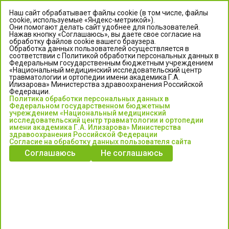
Наш сайт обрабатывает файлы cookie (в том числе, файлы
cookie, используемые «Яндекс-метрикой»).
Они помогают делать сайт удобнее для пользователей.
Нажав кнопку «Соглашаюсь», вы даете свое согласие на
обработку файлов cookie вашего браузера.
Обработка данных пользователей осуществляется в
соответствии с Политикой обработки персональных данных в
Федеральным государственным бюджетным учреждением
«Национальный медицинский исследовательский центр
травматологии и ортопедии имени академика Г.А.
ЦЕНТР ИЛИЗАРОВА
Илизарова» Министерства здравоохранения Российской
Федерации.
Политика обработки персональных данных в
Федеральное государственное бюджетное учреждение
Федеральном государственном бюджетным
«Национальный медицинский исследовательский центр
учреждением «Национальный медицинский
исследовательский центр травматологии и ортопедии
травматологии и ортопедии имени академика Г.А. Илизарова»
имени академика Г.А. Илизарова» Министерства
Министерства здравоохранения Российской Федерации
здравоохранения Российской Федерации
Согласие на обработку данных пользователя сайта
Соглашаюсь
Не соглашаюсь
Информация о медицинских услугах и запись на прием:
Контакт-центр: +7 (3522) 44-35-03
Пн-Пт с 6.00 до 15.00 по московскому времени.
Запись на прием для жителей Кургана и Курганской обл.
по тел: 122 или (3522) 25-03-03, poliklinika45.ru или Госуслуги