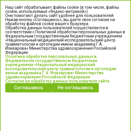
Наш сайт обрабатывает файлы cookie (в том числе, файлы
cookie, используемые «Яндекс-метрикой»).
Они помогают делать сайт удобнее для пользователей.
Нажав кнопку «Соглашаюсь», вы даете свое согласие на
обработку файлов cookie вашего браузера.
Обработка данных пользователей осуществляется в
соответствии с Политикой обработки персональных данных в
Федеральным государственным бюджетным учреждением
«Национальный медицинский исследовательский центр
травматологии и ортопедии имени академика Г.А.
ЦЕНТР ИЛИЗАРОВА
Илизарова» Министерства здравоохранения Российской
Федерации.
Политика обработки персональных данных в
Федеральное государственное бюджетное учреждение
Федеральном государственном бюджетным
«Национальный медицинский исследовательский центр
учреждением «Национальный медицинский
исследовательский центр травматологии и ортопедии
травматологии и ортопедии имени академика Г.А. Илизарова»
имени академика Г.А. Илизарова» Министерства
Министерства здравоохранения Российской Федерации
здравоохранения Российской Федерации
Согласие на обработку данных пользователя сайта
Соглашаюсь
Не соглашаюсь
Информация о медицинских услугах и запись на прием:
Контакт-центр: +7 (3522) 44-35-03
Пн-Пт с 6.00 до 15.00 по московскому времени.
Запись на прием для жителей Кургана и Курганской обл.
по тел: 122 или (3522) 25-03-03, poliklinika45.ru или Госуслуги