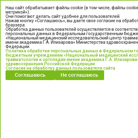
Наш сайт обрабатывает файлы cookie (в том числе, файлы cooki
метрикой»).
Они помогают делать сайт удобнее для пользователей.
Нажав кнопку «Соглашаюсь», вы даете свое согласие на обрабо
браузера.
Обработка данных пользователей осуществляется в соответств
персональных данных в Федеральным государственным бюдж
«Национальный медицинский исследовательский центр травма
имени академика Г.А. Илизарова» Министерства здравоохранен
Федерации.
ЦЕНТР ИЛИЗАРОВА
Политика обработки персональных данных в Федеральном г
бюджетным учреждением «Национальный медицинский иссл
травматологии и ортопедии имени академика Г.А. Илизарова
Федеральное государственное бюджетное учреждение
здравоохранения Российской Федерации
«Национальный медицинский исследовательский центр
Согласие на обработку данных пользователя сайта
травматологии и ортопедии имени академика Г.А. Илизарова»
Соглашаюсь
Не соглашаюсь
Министерства здравоохранения Российской Федерации
Информация о медицинских услугах и запись на прием:
Контакт-центр: +7 (3522) 44-35-03
Пн-Пт с 6.00 до 15.00 по московскому времени.
Запись на прием для жителей Кургана и Курганской обл.
по тел: 122 или (3522) 25-03-03, poliklinika45.ru или Госуслуги