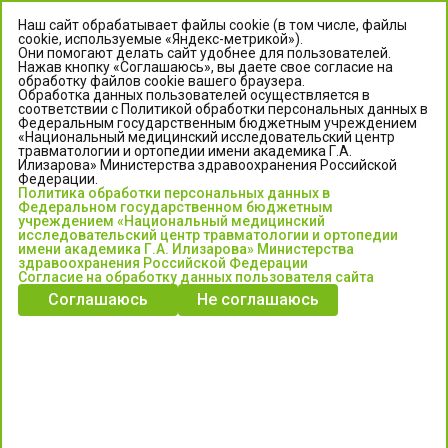
Наш сайт обрабатывает файлы cookie (в том числе, файлы
cookie, используемые «Яндекс-метрикой»).
Они помогают делать сайт удобнее для пользователей.
Нажав кнопку «Соглашаюсь», вы даете свое согласие на
обработку файлов cookie вашего браузера.
Обработка данных пользователей осуществляется в
соответствии с Политикой обработки персональных данных в
Федеральным государственным бюджетным учреждением
«Национальный медицинский исследовательский центр
травматологии и ортопедии имени академика Г.А.
ЦЕНТР ИЛИЗАРОВА
Илизарова» Министерства здравоохранения Российской
Федерации.
Политика обработки персональных данных в
Федеральное государственное бюджетное учреждение
Федеральном государственном бюджетным
«Национальный медицинский исследовательский центр
учреждением «Национальный медицинский
исследовательский центр травматологии и ортопедии
травматологии и ортопедии имени академика Г.А. Илизарова»
имени академика Г.А. Илизарова» Министерства
Министерства здравоохранения Российской Федерации
здравоохранения Российской Федерации
Согласие на обработку данных пользователя сайта
Соглашаюсь
Не соглашаюсь
Информация о медицинских услугах и запись на прием:
Контакт-центр: +7 (3522) 44-35-03
Пн-Пт с 6.00 до 15.00 по московскому времени.
Запись на прием для жителей Кургана и Курганской обл.
по тел: 122 или (3522) 25-03-03, poliklinika45.ru или Госуслуги