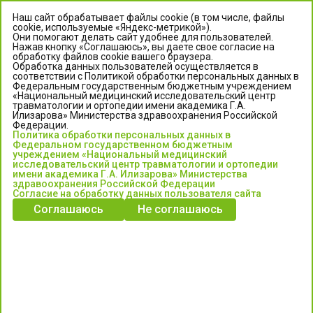
Наш сайт обрабатывает файлы cookie (в том числе, файлы
cookie, используемые «Яндекс-метрикой»).
Они помогают делать сайт удобнее для пользователей.
Нажав кнопку «Соглашаюсь», вы даете свое согласие на
обработку файлов cookie вашего браузера.
Обработка данных пользователей осуществляется в
соответствии с Политикой обработки персональных данных в
Федеральным государственным бюджетным учреждением
«Национальный медицинский исследовательский центр
травматологии и ортопедии имени академика Г.А.
ЦЕНТР ИЛИЗАРОВА
Илизарова» Министерства здравоохранения Российской
Федерации.
Политика обработки персональных данных в
Федеральное государственное бюджетное учреждение
Федеральном государственном бюджетным
«Национальный медицинский исследовательский центр
учреждением «Национальный медицинский
исследовательский центр травматологии и ортопедии
травматологии и ортопедии имени академика Г.А. Илизарова»
имени академика Г.А. Илизарова» Министерства
Министерства здравоохранения Российской Федерации
здравоохранения Российской Федерации
Согласие на обработку данных пользователя сайта
Соглашаюсь
Не соглашаюсь
Информация о медицинских услугах и запись на прием:
Контакт-центр: +7 (3522) 44-35-03
Пн-Пт с 6.00 до 15.00 по московскому времени.
Запись на прием для жителей Кургана и Курганской обл.
по тел: 122 или (3522) 25-03-03, poliklinika45.ru или Госуслуги