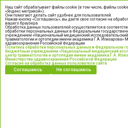
Наш сайт обрабатывает файлы cookie (в том числе, файлы cooki
«Яндекс-метрикой»).
Они помогают делать сайт удобнее для пользователей.
Нажав кнопку «Соглашаюсь», вы даете свое согласие на обрабо
вашего браузера.
Обработка данных пользователей осуществляется в соответств
обработки персональных данных в Федеральным государстве
учреждением «Национальный медицинский исследовательский
травматологии и ортопедии имени академика Г.А. Илизарова» 
здравоохранения Российской Федерации.
ЦЕНТР ИЛИЗАРОВА
Политика обработки персональных данных в Федеральном г
бюджетным учреждением «Национальный медицинский исс
центр травматологии и ортопедии имени академика Г.А. Или
Федеральное государственное бюджетное учреждение
Министерства здравоохранения Российской Федерации
«Национальный медицинский исследовательский центр
Согласие на обработку данных пользователя сайта
травматологии и ортопедии имени академика Г.А. Илизарова»
Соглашаюсь
Не соглашаюсь
Министерства здравоохранения Российской Федерации
Информация о медицинских услугах и запись на прием:
Контакт-центр: +7 (3522) 44-35-03
Пн-Пт с 6.00 до 15.00 по московскому времени.
Запись на прием для жителей Кургана и Курганской обл.
по тел: 122 или (3522) 25-03-03, poliklinika45.ru или Госуслуги