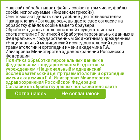
Наш сайт обрабатывает файлы cookie (в том числе, файлы
cookie, используемые «Яндекс-метрикой»).
Они помогают делать сайт удобнее для пользователей.
Нажав кнопку «Соглашаюсь», вы даете свое согласие на
обработку файлов cookie вашего браузера.
Обработка данных пользователей осуществляется в
соответствии с Политикой обработки персональных данных в
Федеральным государственным бюджетным учреждением
«Национальный медицинский исследовательский центр
травматологии и ортопедии имени академика Г.А.
ЦЕНТР ИЛИЗАРОВА
Илизарова» Министерства здравоохранения Российской
Федерации.
Политика обработки персональных данных в
Федеральное государственное бюджетное учреждение
Федеральном государственном бюджетным
«Национальный медицинский исследовательский центр
учреждением «Национальный медицинский
исследовательский центр травматологии и ортопедии
травматологии и ортопедии имени академика Г.А. Илизарова»
имени академика Г.А. Илизарова» Министерства
Министерства здравоохранения Российской Федерации
здравоохранения Российской Федерации
Согласие на обработку данных пользователя сайта
Соглашаюсь
Не соглашаюсь
Информация о медицинских услугах и запись на прием:
Контакт-центр: +7 (3522) 44-35-03
Пн-Пт с 6.00 до 15.00 по московскому времени.
Запись на прием для жителей Кургана и Курганской обл.
по тел: 122 или (3522) 25-03-03, poliklinika45.ru или Госуслуги