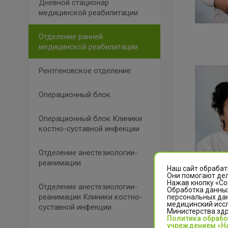
Дневной стационар
медицинской реабилитации
Отделение ранней
медицинской реабилитации
Рентгеновское отделение
Операционный блок
Операционный блок Клиники
костно-суставной инфекции
Отделение анестезиологии-
реанимации
Наш сайт обрабат
Они помогают дел
Нажав кнопку «Со
Отделение анестезиологии-
Обработка данных
реанимации Клиники костно-
персональных да
медицинский иссл
суставной инфекции
Министерства зд
Политика обраб
учреждением «На