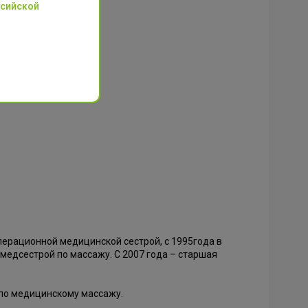
ссийской
 операционной медицинской сестрой, с 1995года в
медсестрой по массажу. С 2007 года – старшая
.
по медицинскому массажу.