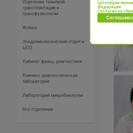
Отделение тканевой
ортопедии имени
Федерации
трансплантации и
Согласие на обр
трансфузиологии
Соглашаюс
Аптека
Эпидемиологический отдел и
ЦСО
Кабинет функц. диагностики
Клинико-диагностическая
лаборатория
Лаборатория микробиологии
Все отделения