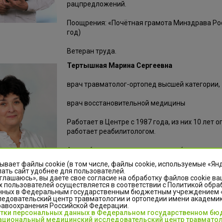
рацпредложений.
Поощрения: «Почётная грамота Минздрава Рос
год)
Ветеран труда.
Тертышная Марина Сергеевна
врач травматолог-ортопед высшей категории,
врач восстановительной медицины
Работает в Центре с 1987 года, из них 10 ле
работает реабилитологом.
Автор более десятка печатных работ по вопр
ывает файлы cookie (в том числе, файлы cookie, используемые «Ян
Дополнительное образование: профессиональ
ать сайт удобнее для пользователей.
глашаюсь», вы даете свое согласие на обработку файлов cookie ва
медицины – 2008 год. Повышение квалификации
 пользователей осуществляется в соответствии с Политикой обра
нных в Федеральным государственным бюджетным учреждением
Отличник здравоохранения (2007 год).
едовательский центр травматологии и ортопедии имени академика
равоохранения Российской Федерации.
отки персональных данных в Федеральном государственном б
циональный медицинский исследовательский центр травматол