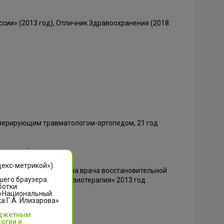
сии» (2013 год), Отличник Здравоохранения (2018
т оперирующим травматологом-ортопедом, 21 год
осам реабилитологии.
декс-метрикой»).
ная переподготовка на врача восстановительной
шего браузера.
 (144ч.) по теме «Физиотерапия» 2013 год.
ботки
 «Национальный
 Г.А. Илизарова»
юджетным
огии и