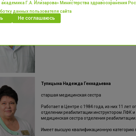
 академика Г.А. Илизарова» Министерства здравоохранения Ро
аботку данных пользователя сайта
ь
Не соглашаюсь
Колесников Сергей Владимирович
врач травматолог-ортопед
Тупицына Надежда Геннадьевна
старшая медицинская сестра
Работает в Центре с 1984 года, из них 11 лет
отделении реабилитации инструктором ЛФК и 
медицинская сестра отделения реабилитации
Имеет высшую квалификационную категорию 