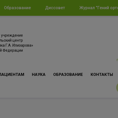
Образование
Диссовет
Журнал "Гений орт
е учреждение
льский центр
ка Г.А. Илизарова»
ой Федерации
ПАЦИЕНТАМ
НАУКА
ОБРАЗОВАНИЕ
КОНТАКТЫ