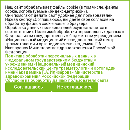
Наш сайт обрабатывает файлы cookie (в том числе, файлы
cookie, используемые «Яндекс-метрикой»).
Они помогают делать сайт удобнее для пользователей.
Нажав кнопку «Соглашаюсь», вы даете свое согласие на
обработку файлов cookie вашего браузера.
Обработка данных пользователей осуществляется в
соответствии с Политикой обработки персональных данных в
Федеральным государственным бюджетным учреждением
«Национальный медицинский исследовательский центр
травматологии и ортопедии имени академика Г.А.
ЦЕНТР ИЛИЗАРОВА
Илизарова» Министерства здравоохранения Российской
Федерации.
Политика обработки персональных данных в
Федеральное государственное бюджетное учреждение
Федеральном государственном бюджетным
«Национальный медицинский исследовательский центр
учреждением «Национальный медицинский
исследовательский центр травматологии и ортопедии
травматологии и ортопедии имени академика Г.А. Илизарова»
имени академика Г.А. Илизарова» Министерства
Министерства здравоохранения Российской Федерации
здравоохранения Российской Федерации
Согласие на обработку данных пользователя сайта
Соглашаюсь
Не соглашаюсь
Информация о медицинских услугах и запись на прием:
Контакт-центр: +7 (3522) 44-35-03
Пн-Пт с 6.00 до 15.00 по московскому времени.
Запись на прием для жителей Кургана и Курганской обл.
по тел: 122 или (3522) 25-03-03, poliklinika45.ru или Госуслуги