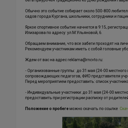
бега приурочен традиционно ко Дню рождения Гавр
Обычно это событие собирает около 500-800 любителе
садов города Кургана, школьники, сотрудники и пац
Яркое спортивное событие начнется в 9:15, регистрац
Илизарова по адресу: ул.М.Ульяновой, 6.
Обращаем внимание, что все забеги проходят на лич
Рекомендуем участникам иметь с собой головные убо
Ждем от вас на адрес reklama@rncvto.ru:
- Организованные группы: до 31 мая (24-00 местного
сопровождающих педагогов, ФИО представителя учре
Перед мероприятием предоставить: список участнико
- Индивидуальные участники: до 31 мая (24-00 местн
предоставить при регистрации расписку от родителей
Положение о пробеге
можно скачать по ссылке
Ска