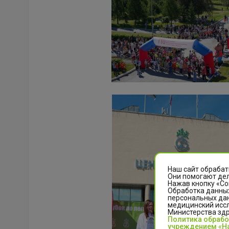
Наш сайт обрабат
Они помогают дел
Нажав кнопку «Со
Обработка данных
персональных да
медицинский иссл
Министерства зд
Политика обраб
учреждением «На