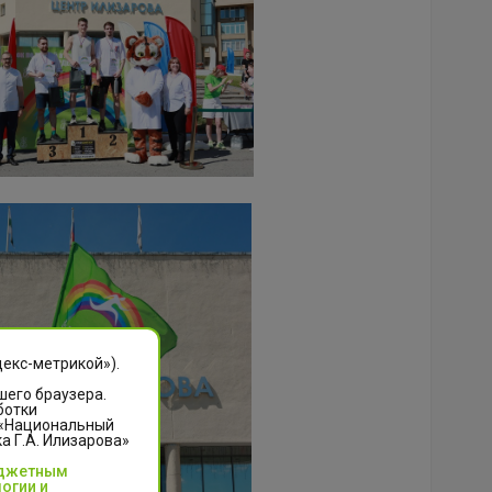
декс-метрикой»).
шего браузера.
ботки
 «Национальный
 Г.А. Илизарова»
юджетным
огии и