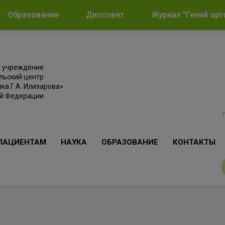
Образование
Диссовет
Журнал "Гений орт
е учреждение
льский центр
ка Г.А. Илизарова»
ой Федерации
ПАЦИЕНТАМ
НАУКА
ОБРАЗОВАНИЕ
КОНТАКТЫ