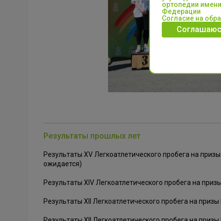
ортопедии имени
Федерации
Согласие на обр
Соглашаюс
Результаты прошлых лет
Результаты XV Легкоатлетического пробега на приз
ожидается)
Результаты XIV Легкоатлетического пробега на при
Результаты XII Легкоатлетического пробега на приз
Результаты XII Легкоатлетического пробега на приз