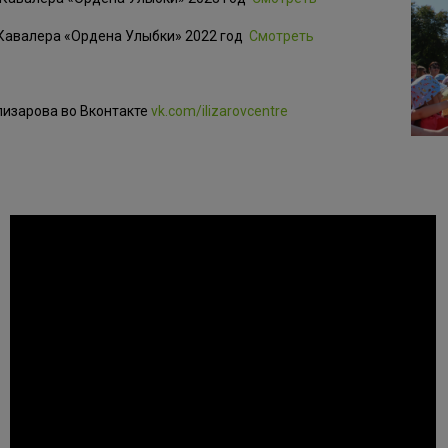
 Кавалера «Ордена Улыбки» 2022 год
Смотреть
лизарова во Вконтакте
vk.com/ilizarovcentre