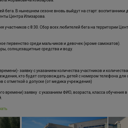
иила Абрамовича Илизарова.
й бега. В нынешнем сезоне вновь выйдут на старт: воспитанники 
иенты Центра Илизарова.
ия участников с 8:30. Сбор всех любителей бега на территории Цен
ное первенство среди мальчиков и девочек (кроме самокатов).
ры, солнцезащитные средства и воду.
 времени)- заявку с указанием количества участников и количеств
ждения, кто будет сопровождать детей с номером телефона для с
в с отметкой о допуске (от медика учреждения)
ого времени) заявку с указанием ФИО, возраста, класса обучения 
.
чать