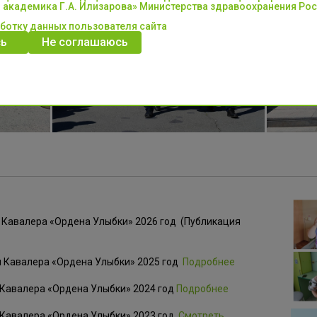
 академика Г.А. Илизарова» Министерства здравоохранения Ро
аботку данных пользователя сайта
ь
Не соглашаюсь
ы Кавалера «Ордена Улыбки» 2026 год (Публикация
зы Кавалера «Ордена Улыбки» 2025 год
Подробнее
ы Кавалера «Ордена Улыбки» 2024 год
Подробнее
ы Кавалера «Ордена Улыбки» 2023 год
Смотреть