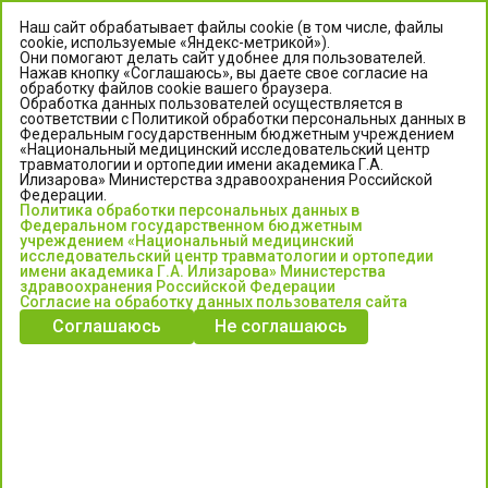
Наш сайт обрабатывает файлы cookie (в том числе, файлы
cookie, используемые «Яндекс-метрикой»).
Они помогают делать сайт удобнее для пользователей.
Нажав кнопку «Соглашаюсь», вы даете свое согласие на
обработку файлов cookie вашего браузера.
Обработка данных пользователей осуществляется в
соответствии с Политикой обработки персональных данных в
Федеральным государственным бюджетным учреждением
«Национальный медицинский исследовательский центр
травматологии и ортопедии имени академика Г.А.
ЦЕНТР ИЛИЗАРОВА
Илизарова» Министерства здравоохранения Российской
Федерации.
Политика обработки персональных данных в
Федеральное государственное бюджетное учреждение
Федеральном государственном бюджетным
«Национальный медицинский исследовательский центр
учреждением «Национальный медицинский
исследовательский центр травматологии и ортопедии
травматологии и ортопедии имени академика Г.А. Илизарова»
имени академика Г.А. Илизарова» Министерства
Министерства здравоохранения Российской Федерации
здравоохранения Российской Федерации
Согласие на обработку данных пользователя сайта
Соглашаюсь
Не соглашаюсь
Информация о медицинских услугах и запись на прием:
Контакт-центр: +7 (3522) 44-35-03
Пн-Пт с 6.00 до 15.00 по московскому времени.
Запись на прием для жителей Кургана и Курганской обл.
по тел: 122 или (3522) 25-03-03, poliklinika45.ru или Госуслуги