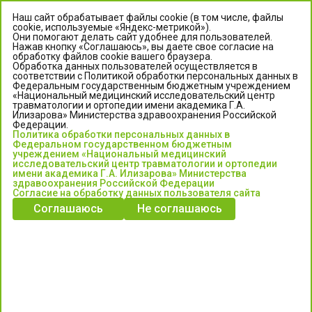
Наш сайт обрабатывает файлы cookie (в том числе, файлы
cookie, используемые «Яндекс-метрикой»).
Они помогают делать сайт удобнее для пользователей.
Нажав кнопку «Соглашаюсь», вы даете свое согласие на
обработку файлов cookie вашего браузера.
Обработка данных пользователей осуществляется в
соответствии с Политикой обработки персональных данных в
Федеральным государственным бюджетным учреждением
«Национальный медицинский исследовательский центр
травматологии и ортопедии имени академика Г.А.
ЦЕНТР ИЛИЗАРОВА
Илизарова» Министерства здравоохранения Российской
Федерации.
Политика обработки персональных данных в
Федеральное государственное бюджетное учреждение
Федеральном государственном бюджетным
«Национальный медицинский исследовательский центр
учреждением «Национальный медицинский
исследовательский центр травматологии и ортопедии
травматологии и ортопедии имени академика Г.А. Илизарова»
имени академика Г.А. Илизарова» Министерства
Министерства здравоохранения Российской Федерации
здравоохранения Российской Федерации
Согласие на обработку данных пользователя сайта
Соглашаюсь
Не соглашаюсь
Информация о медицинских услугах и запись на прием:
Контакт-центр: +7 (3522) 44-35-03
Пн-Пт с 6.00 до 15.00 по московскому времени.
Запись на прием для жителей Кургана и Курганской обл.
по тел: 122 или (3522) 25-03-03, poliklinika45.ru или Госуслуги