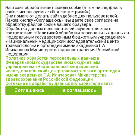
Наш сайт обрабатывает файлы cookie (в том числе, файлы
cookie, используемые «Яндекс-метрикой»).
Они помогают делать сайт удобнее для пользователей.
Нажав кнопку «Соглашаюсь», вы даете свое согласие на
обработку файлов cookie вашего браузера.
Обработка данных пользователей осуществляется в
соответствии с Политикой обработки персональных данных в
Федеральным государственным бюджетным учреждением
«Национальный медицинский исследовательский центр
травматологии и ортопедии имени академика Г.А.
ЦЕНТР ИЛИЗАРОВА
Илизарова» Министерства здравоохранения Российской
Федерации.
Политика обработки персональных данных в
Федеральное государственное бюджетное учреждение
Федеральном государственном бюджетным
«Национальный медицинский исследовательский центр
учреждением «Национальный медицинский
исследовательский центр травматологии и ортопедии
травматологии и ортопедии имени академика Г.А. Илизарова»
имени академика Г.А. Илизарова» Министерства
Министерства здравоохранения Российской Федерации
здравоохранения Российской Федерации
Согласие на обработку данных пользователя сайта
Соглашаюсь
Не соглашаюсь
Информация о медицинских услугах и запись на прием:
Контакт-центр: +7 (3522) 44-35-03
Пн-Пт с 6.00 до 15.00 по московскому времени.
Запись на прием для жителей Кургана и Курганской обл.
по тел: 122 или (3522) 25-03-03, poliklinika45.ru или Госуслуги