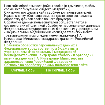
Наш сайт обрабатывает файлы cookie (в том числе, файлы
cookie, используемые «Яндекс-метрикой»).
Они помогают делать сайт удобнее для пользователей.
Нажав кнопку «Соглашаюсь», вы даете свое согласие на
обработку файлов cookie вашего браузера.
Обработка данных пользователей осуществляется в
соответствии с Политикой обработки персональных данных в
Федеральным государственным бюджетным учреждением
«Национальный медицинский исследовательский центр
травматологии и ортопедии имени академика Г.А.
ЦЕНТР ИЛИЗАРОВА
Илизарова» Министерства здравоохранения Российской
Федерации.
Политика обработки персональных данных в
Федеральное государственное бюджетное учреждение
Федеральном государственном бюджетным
«Национальный медицинский исследовательский центр
учреждением «Национальный медицинский
исследовательский центр травматологии и ортопедии
травматологии и ортопедии имени академика Г.А. Илизарова»
имени академика Г.А. Илизарова» Министерства
Министерства здравоохранения Российской Федерации
здравоохранения Российской Федерации
Согласие на обработку данных пользователя сайта
Соглашаюсь
Не соглашаюсь
Информация о медицинских услугах и запись на прием:
Контакт-центр: +7 (3522) 44-35-03
Пн-Пт с 6.00 до 15.00 по московскому времени.
Запись на прием для жителей Кургана и Курганской обл.
по тел: 122 или (3522) 25-03-03, poliklinika45.ru или Госуслуги