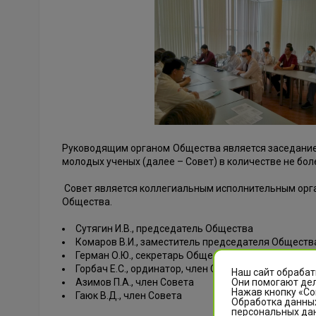
Руководящим органом Общества является заседание
молодых ученых (далее – Совет) в количестве не бол
Совет является коллегиальным исполнительным орган
Общества.
Сутягин И.В., председатель Общества
Комаров В.И., заместитель председателя Обществ
Герман О.Ю., секретарь Общества
Горбач Е.С., ординатор, член Совета
Наш сайт обрабат
Они помогают дел
Азимов П.А., член Совета
Нажав кнопку «Со
Гаюк В.Д., член Совета
Обработка данных
персональных да