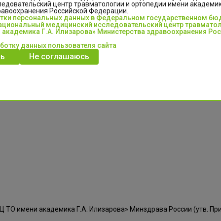
едовательский центр травматологии и ортопедии имени академика
равоохранения Российской Федерации.
отки персональных данных в Федеральном государственном б
фекция или остеомиелит – где граница?»
Скачать
циональный медицинский исследовательский центр травматол
 академика Г.А. Илизарова» Министерства здравоохранения Ро
пациентам с орфанными заболеаниями на примере клинической пра
аботку данных пользователя сайта
парата Г.А.Илизарова при лечении больных с осложнением сахарно
ь
Не соглашаюсь
нтаты для дистального протезирования» (экспериментальное иссл
лепластика»
Скачать
М.В., Попков Д.А. «Имплантаты для биоактивного кастомизированног
ТО имени академика Г.А. Илизарова» Минздрава России (утв. При