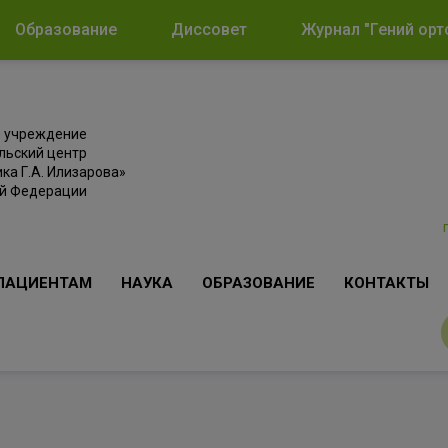
Образование
Диссовет
Журнал "Гений орт
е учреждение
льский центр
ка Г.А. Илизарова»
ой Федерации
ПАЦИЕНТАМ
НАУКА
ОБРАЗОВАНИЕ
КОНТАКТЫ