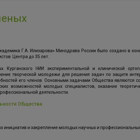
ченых
адемика Г.А. Илизарова» Минздрава России было создано в кон
стов Центра до 35 лет.
х Курганского НИИ экспериментальной и клинической орто
нение творческой молодежи для решения задач по защите инте
ебностей его членов. Основными задачами Общества являются с
ских возможностей молодых специалистов, оказание теоретич
профессиональной деятельности.
льности Общества
ых инициатив и закрепление молодых научных и профессиональны