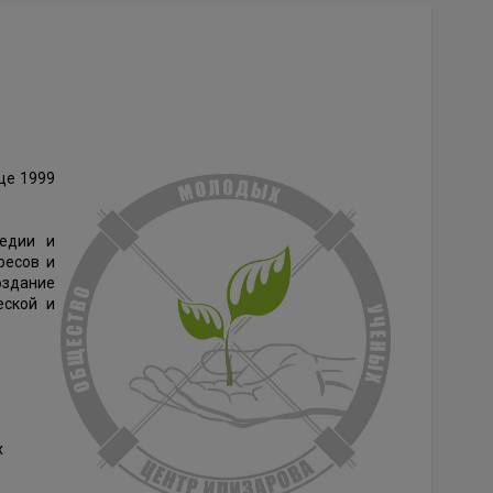
це 1999
педии и
ресов и
оздание
еской и
х