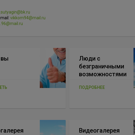
_sutyagin@bk.ru
mail:
vikkom94@mail.ru
.96@mail.ru
ывы
Люди с
безграничными
возможностями
ЕТЬ
ПОДРОБНЕЕ
галерея
Видеогалерея