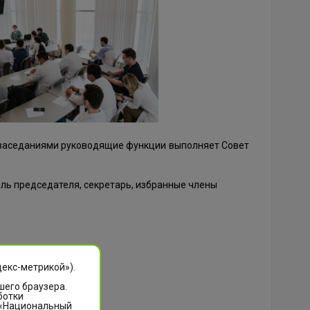
 заседаниями руководящие функции выполняет Совет
ль председателя, секретарь, избранные члены
декс-метрикой»).
шего браузера.
ботки
 «Национальный