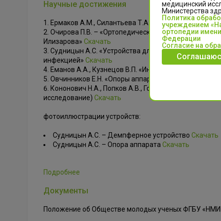
Научные достижения
медицинский иссл
Министерства зд
Политика обраб
Ермаков А.М., Силантьева Т.А. «Перипротезная ин
учреждением «На
ортопедии имени
Очирова П.В. – «Ортопедическое пособие помощи 
Федерации
Илизарова»
Скачать
Согласие на обр
Судницын А.С. «Устройства для персонализации ап
Соглашаюс
инфекцией»
Скачать
Еманов А.А., Кузнецов В.П. «Инновационный импла
Овчинников Е.Н. «Опоры аппарата Илизарова из уг
Кононович Н.А., Попков А.В., Горбач Е.Н., Стогов 
исследование)
Скачать
фотоиллюстрации устройств:
Судницын А.С. – Демпферное устройство
Скачать
Судницын А.С. – Опора аппарата
Скачать
Подробнее
Документы
Положение об Обществе молодых ученых ФГБУ «НМИЦ 