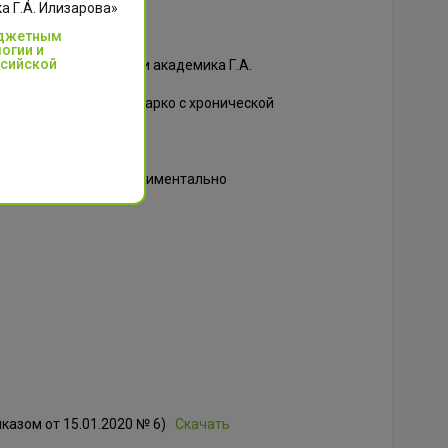
 Г.А. Илизарова»
юджетным
огии и
ссийской
ктики НМИЦ ТО имени академика Г.А.
го диабета – стопа Шарко с хронической
едование);
Скачать
о остеосинтеза» (экспериментально
казом от 15.01.2020 № 6)
Скачать