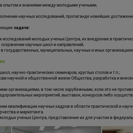
на опытом и знаниями между молодыми учеными;
полнении научных исследований, пропаганде новейших достижений
дующие
задачи:
 исследований молодых ученых Центра, их внедрение в практиче
 сохранении научных школ и направлений;
в государственных, муниципальных, научных и иных организация
ва:
ол, научно-практических семинаров, круглых столов и т.п.;
сам научной и общественной жизни Общества, разработка и внесе
гими организациями, в том числе зарубежными, если это не проти
оздоровительных мероприятий, выставок, конкурсов либо осуществ
нии квалификации научных кадров в области практической и науч
рчества и маркетинга.
лодых ученых Центра, представление их для участия в федераль