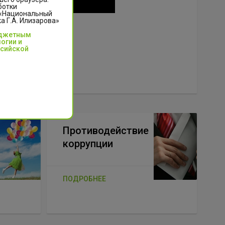
ботки
 «Национальный
 Г.А. Илизарова»
юджетным
огии и
ссийской
Противодействие
коррупции
ПОДРОБНЕЕ