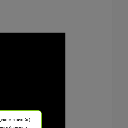
декс-метрикой»).
шего браузера.