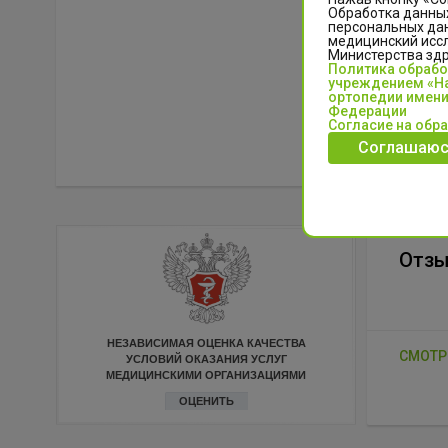
Обработка данных
персональных да
медицинский иссл
Министерства зд
Политика обраб
учреждением «На
ортопедии имени
Федерации
Согласие на обр
Соглашаюс
Отз
НЕЗАВИСИМАЯ ОЦЕНКА КАЧЕСТВА
СМОТР
УСЛОВИЙ ОКАЗАНИЯ УСЛУГ
МЕДИЦИНСКИМИ ОРГАНИЗАЦИЯМИ
ОЦЕНИТЬ