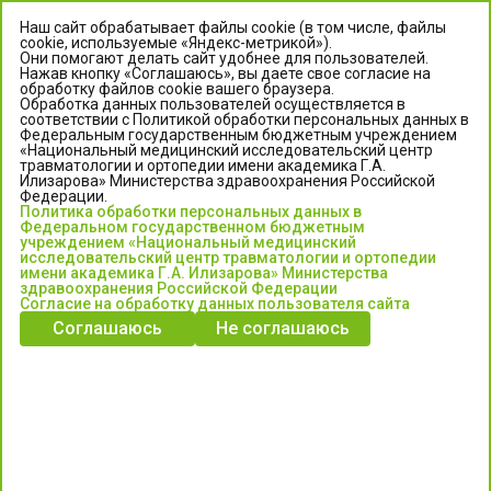
Наш сайт обрабатывает файлы cookie (в том числе, файлы
cookie, используемые «Яндекс-метрикой»).
Они помогают делать сайт удобнее для пользователей.
Нажав кнопку «Соглашаюсь», вы даете свое согласие на
обработку файлов cookie вашего браузера.
Обработка данных пользователей осуществляется в
соответствии с Политикой обработки персональных данных в
Федеральным государственным бюджетным учреждением
«Национальный медицинский исследовательский центр
травматологии и ортопедии имени академика Г.А.
ЦЕНТР ИЛИЗАРОВА
Илизарова» Министерства здравоохранения Российской
Федерации.
Политика обработки персональных данных в
Федеральное государственное бюджетное учреждение
Федеральном государственном бюджетным
«Национальный медицинский исследовательский центр
учреждением «Национальный медицинский
исследовательский центр травматологии и ортопедии
травматологии и ортопедии имени академика Г.А. Илизарова»
имени академика Г.А. Илизарова» Министерства
Министерства здравоохранения Российской Федерации
здравоохранения Российской Федерации
Согласие на обработку данных пользователя сайта
Соглашаюсь
Не соглашаюсь
Информация о медицинских услугах и запись на прием:
Контакт-центр: +7 (3522) 44-35-03
Пн-Пт с 6.00 до 15.00 по московскому времени.
Запись на прием для жителей Кургана и Курганской обл.
по тел: 122 или (3522) 25-03-03, poliklinika45.ru или Госуслуги