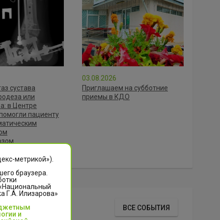
03.08.2026
аз сустава
Приглашаем на субботние
родеза или
приемы в КДО
а: в Центре
помогли пациенту
матическим
ом
озом
ного сустава)
декс-метрикой»).
шего браузера.
ботки
 «Национальный
 Г.А. Илизарова»
События
юджетным
ВСЕ СОБЫТИЯ
огии и