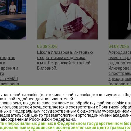
05.08.2026
04.08.2026
Школа Илизарова. Интервью
Артродиаст
 портал
с соратником академика,
вместо арт
л о
к.м.н. Петровской Натальей
эндопротез
едрения и
Виловной.
Илизарова 
го
с посттрав
ва в НМИЦ
крузартроз
 Илизарова
(остеоартр
и.
голеностоп
ывает файлы cookie (в том числе, файлы cookie, используемые «Ян
ать сайт удобнее для пользователей.
глашаюсь», вы даете свое согласие на обработку файлов cookie ва
 пользователей осуществляется в соответствии с Политикой обра
нных в Федеральным государственным бюджетным учреждением
едовательский центр травматологии и ортопедии имени академика
равоохранения Российской Федерации.
я
отки персональных данных в Федеральном государственном б
ВСЕ
циональный медицинский исследовательский центр травматол