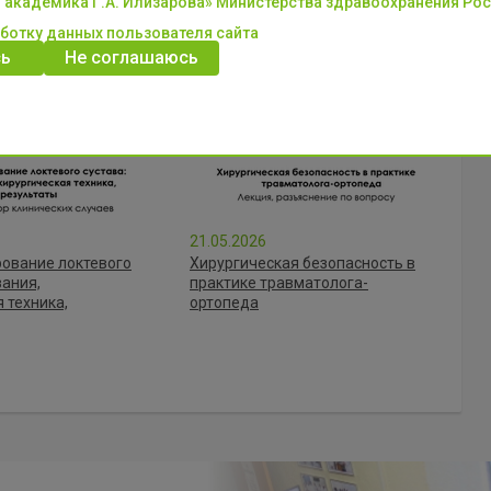
 академика Г.А. Илизарова» Министерства здравоохранения Ро
аботку данных пользователя сайта
ь
Не соглашаюсь
21.05.2026
ование локтевого
Хирургическая безопасность в
зания,
практике травматолога-
 техника,
ортопеда