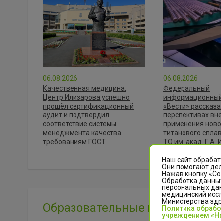
06.08.2026
06.08.2026
Качественная медицина.
Федеральный
Центр Илизарова успешно
информационный
прошёл сертификационный
«Вести» рассказа
аудит и подтвердил
перспективах вн
соответствие системы
применения ново
менеджмента качества
титанового спла
требованиям ГОСТ
ТО им. акад. Г.А.
Минздрава Росси
Наш сайт обрабат
Они помогают дел
Нажав кнопку «Со
Обработка данных
персональных да
медицинский иссл
Министерства зд
Образовательные мероприяти
Политика обраб
учреждением «На