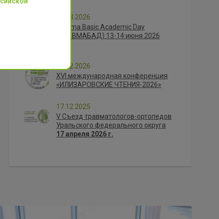
ссийской
31.03.2026
Trauma Basic Academic Day
(ТРАВМАБАД) 13-14 июня 2026
года
26.02.2026
XVI международная конференция
«ИЛИЗАРОВСКИЕ ЧТЕНИЯ-2026»
17.12.2025
V Съезд травматологов-ортопедов
Уральского федерального округа
17 апреля 2026 г.