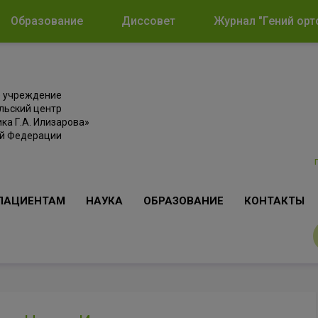
Образование
Диссовет
Журнал "Гений орт
е учреждение
льский центр
ка Г.А. Илизарова»
ой Федерации
ПАЦИЕНТАМ
НАУКА
ОБРАЗОВАНИЕ
КОНТАКТЫ