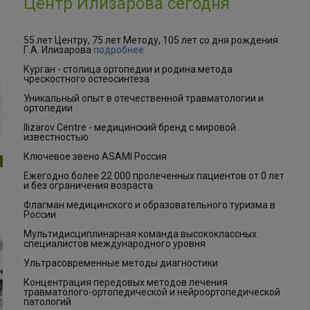
Центр Илизарова сегодня
55 лет Центру, 75 лет Методу, 105 лет со дня рождения
Г.А. Илизарова
подробнее
Курган - столица ортопедии и родина метода
чрескостного остеосинтеза
Уникальный опыт в отечественной травматологии и
ортопедии
Ilizarov Centre - медицинский бренд с мировой
известностью
Ключевое звено ASAMI Россия
Ежегодно более 22 000 пролеченных пациентов от 0 лет
и без ограничения возраста
Флагман медицинского и образовательного туризма в
России
Мультидисциплинарная команда высококлассных
специалистов международного уровня
Ультрасовременные методы диагностики
Концентрация передовых методов лечения
травматолого-ортопедической и нейроортопедической
патологий