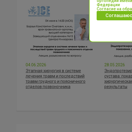
ортопедии имени
Федерации
Согласие на обр
Соглашаюс
04.06.2026
28.05.2026
Этапная хирургия в системе
Эндопротезир
лечения травм и последствий
сустава: пока
травм грудного и поясничного
хирургическая
отделов позвоночника
результаты