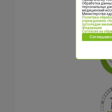
Обработка данных
персональных да
медицинский иссл
Министерства зд
Политика обраб
учреждением «На
ортопедии имени
Федерации
Согласие на обр
Соглашаюс