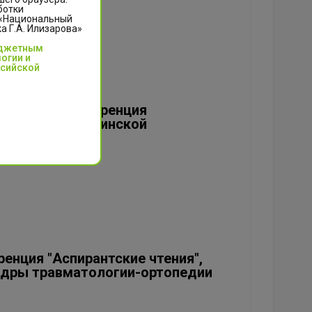
ботки
 «Национальный
 Г.А. Илизарова»
юджетным
огии и
ссийской
тическая конференция
анизации сестринской
енция "Аспирантские чтения",
едры травматологии-ортопедии