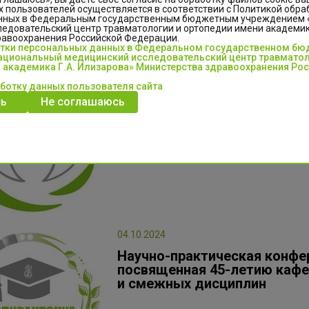
 пользователей осуществляется в соответствии с Политикой обра
нных в Федеральным государственным бюджетным учреждением
едовательский центр травматологии и ортопедии имени академика
равоохранения Российской Федерации.
отки персональных данных в Федеральном государственном б
циональный медицинский исследовательский центр травматол
 академика Г.А. Илизарова» Министерства здравоохранения Ро
аботку данных пользователя сайта
15.05.2025
ь
Не соглашаюсь
Всероссийская научно-прак
"Эффективные практики орг
деятельности"
15-16 мая 2025 года
04.10.2024
Научно-практическая конфер
посвященная 45-летию каф
и смежных дисциплин