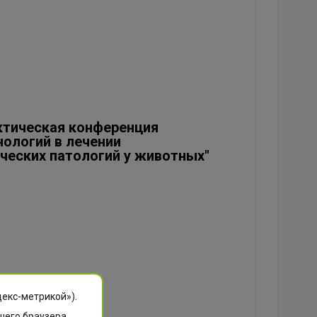
актическая конференция
ологий в лечении
ческих патологий у животных"
декс-метрикой»).
шего браузера.