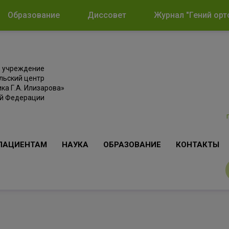
Образование
Диссовет
Журнал "Гений орт
е учреждение
льский центр
ка Г.А. Илизарова»
ой Федерации
ПАЦИЕНТАМ
НАУКА
ОБРАЗОВАНИЕ
КОНТАКТЫ