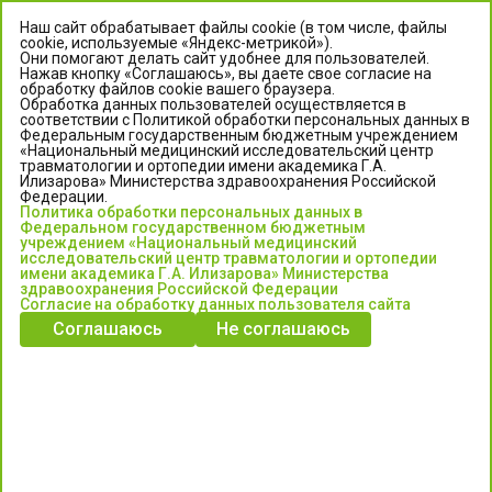
Наш сайт обрабатывает файлы cookie (в том числе, файлы
cookie, используемые «Яндекс-метрикой»).
Они помогают делать сайт удобнее для пользователей.
Нажав кнопку «Соглашаюсь», вы даете свое согласие на
обработку файлов cookie вашего браузера.
Обработка данных пользователей осуществляется в
соответствии с Политикой обработки персональных данных в
Федеральным государственным бюджетным учреждением
«Национальный медицинский исследовательский центр
травматологии и ортопедии имени академика Г.А.
ЦЕНТР ИЛИЗАРОВА
Илизарова» Министерства здравоохранения Российской
Федерации.
Политика обработки персональных данных в
Федеральное государственное бюджетное учреждение
Федеральном государственном бюджетным
«Национальный медицинский исследовательский центр
учреждением «Национальный медицинский
исследовательский центр травматологии и ортопедии
травматологии и ортопедии имени академика Г.А. Илизарова»
имени академика Г.А. Илизарова» Министерства
Министерства здравоохранения Российской Федерации
здравоохранения Российской Федерации
Согласие на обработку данных пользователя сайта
Соглашаюсь
Не соглашаюсь
Информация о медицинских услугах и запись на прием:
Контакт-центр: +7 (3522) 44-35-03
Пн-Пт с 6.00 до 15.00 по московскому времени.
Запись на прием для жителей Кургана и Курганской обл.
по тел: 122 или (3522) 25-03-03, poliklinika45.ru или Госуслуги