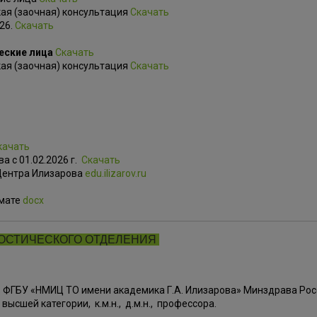
кая (заочная) консультация
Скачать
26.
Скачать
еские лица
Скачать
кая (заочная) консультация
Скачать
качать
а c 01.02.2026 г.
Скачать
 Центра Илизарова
edu.ilizarov.ru
рмате
docx
НОСТИЧЕСКОГО ОТДЕЛЕНИЯ
 ФГБУ «НМИЦ ТО имени академика Г.А. Илизарова» Минздрава Ро
высшей категории, к.м.н., д.м.н., профессора.