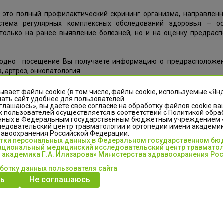
– это полный профилактический скрининг организма, направлен
стема регулярных комплексных обследований здоровья – о
только на ранее выявление болезней, но и на оценку предрасп
 одно посещение Вы получаете информацию о предрасположен
з, артроз, онкопатология.
 1 - 2 дня
ывает файлы cookie (в том числе, файлы cookie, используемые «Ян
ать сайт удобнее для пользователей.
глашаюсь», вы даете свое согласие на обработку файлов cookie ва
я
читать
 пользователей осуществляется в соответствии с Политикой обра
нных в Федеральным государственным бюджетным учреждением
едовательский центр травматологии и ортопедии имени академика
03
равоохранения Российской Федерации.
отки персональных данных в Федеральном государственном б
циональный медицинский исследовательский центр травматол
 академика Г.А. Илизарова» Министерства здравоохранения Ро
аботку данных пользователя сайта
ь
Не соглашаюсь
ни академика Г.А. Илизарова Минздрава России применяют
льные инъекции плазмы, обогащенной тромбоцитами). Известно,
различные белки, включая факторы роста. Эти факторы роста
ов тканей.