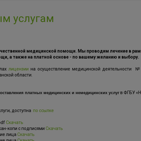
ым услугам
ачественной медицинской помощи. Мы проводим лечение в ра
и, а также на платной основе - по вашему желанию и выбору.
елах
лицензии
на осуществление медицинской деятельности № 
анской области.
в ФГБУ «Н
доставления платных медицинских и немедицинских услуг
слуги, доступна
по ссылке
pdf
Скачать
скан-копи с подписями
Скачать
кие лица
Скачать
кие лица
Скачать