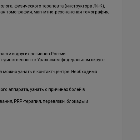
олога, физического терапевта (инструктора ЛФК),
ная томография, магнитно-резонансная томография,
асти и других регионов России.
в единственного в Уральском федеральном округе
в можно узнать в контакт-центре. Необходима
го аппарата, узнать о причинах болей в
ания, PRP-терапия, перевязки, блокады и