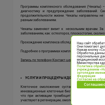
​Программы комплексного обследования (Чекапы) 
диагностику и предупреждение заболеваний. Си
продолжительности жизни. Чекапы направлены не 
разным заболеваниям.
Чекапы заменяют визит к нескольким врачам. За
заболеваниям, как: остеопороз, плоскостопие, сколио
Прохождение комплекса обследований занимает всего
Наш сайт обрабат
Они помогают дел
Нажав кнопку «Со
Подробнее о программах комплексного обследовани
Обработка данных
персональных да
медицинский иссл
Запись по телефону Контакт-центра: +7 (3522) 44-35-
Министерства зд
Политика обраб
учреждением «На
ортопедии имени
Федерации
УСЛУГИ И ПРОЦЕДУРЫ КДО
Согласие на обр
Соглашаюс
Клеточное омоложение суставов в НМИЦ ТО име
инновационные клеточные биотехнологии PRP (лока
что при активации тромбоцитов высвобождаются 
участвуют в регенерации, омоложении различных тип