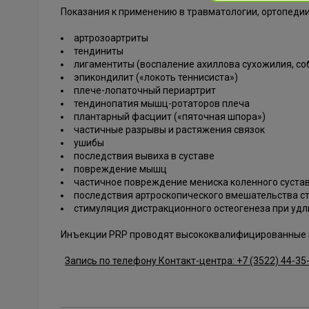
Показания к применению в травматологии, ортопедии
артрозоартриты
тендиниты
лигаментиты (воспаление ахиллова сухожилия, соб
эпикондилит («локоть теннисиста»)
плече-лопаточный периартрит
тендинопатия мышц-ротаторов плеча
плантарный фасциит («пяточная шпора»)
частичные разрывы и растяжения связок
ушибы
последствия вывиха в суставе
повреждение мышц
частичное повреждение мениска коленного суста
последствия артроскопического вмешательства с
стимуляция дистракционного остеогенеза при удл
Инъекции PRP проводят высококвалифицированные 
Запись по телефону Контакт-центра: +7 (3522) 44-35