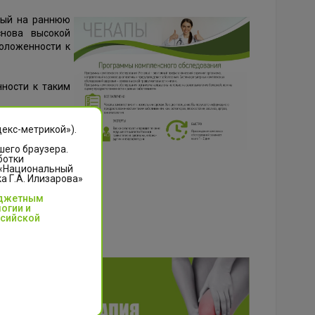
ный на раннюю
снова высокой
оложенности к
ности к таким
декс-метрикой»).
шего браузера.
ботки
 «Национальный
 Г.А. Илизарова»
юджетным
огии и
ссийской