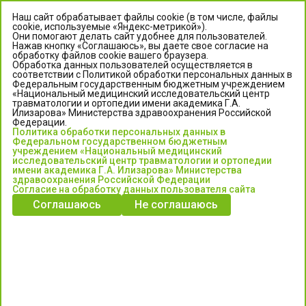
Наш сайт обрабатывает файлы cookie (в том числе, файлы
cookie, используемые «Яндекс-метрикой»).
Они помогают делать сайт удобнее для пользователей.
Нажав кнопку «Соглашаюсь», вы даете свое согласие на
обработку файлов cookie вашего браузера.
Обработка данных пользователей осуществляется в
соответствии с Политикой обработки персональных данных в
Федеральным государственным бюджетным учреждением
«Национальный медицинский исследовательский центр
травматологии и ортопедии имени академика Г.А.
ЦЕНТР ИЛИЗАРОВА
Илизарова» Министерства здравоохранения Российской
Федерации.
Политика обработки персональных данных в
Федеральное государственное бюджетное учреждение
Федеральном государственном бюджетным
«Национальный медицинский исследовательский центр
учреждением «Национальный медицинский
исследовательский центр травматологии и ортопедии
травматологии и ортопедии имени академика Г.А. Илизарова»
имени академика Г.А. Илизарова» Министерства
Министерства здравоохранения Российской Федерации
здравоохранения Российской Федерации
Согласие на обработку данных пользователя сайта
Соглашаюсь
Не соглашаюсь
Информация о медицинских услугах и запись на прием:
Контакт-центр: +7 (3522) 44-35-03
Пн-Пт с 6.00 до 15.00 по московскому времени.
Запись на прием для жителей Кургана и Курганской обл.
по тел: 122 или (3522) 25-03-03, poliklinika45.ru или Госуслуги