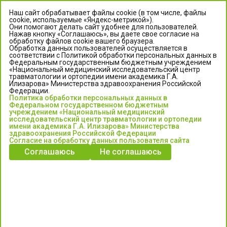
Наш сайт обрабатывает файлы cookie (в том числе, файлы
cookie, используемые «Яндекс-метрикой»).
Они помогают делать сайт удобнее для пользователей.
Нажав кнопку «Соглашаюсь», вы даете свое согласие на
обработку файлов cookie вашего браузера.
Обработка данных пользователей осуществляется в
соответствии с Политикой обработки персональных данных в
Федеральным государственным бюджетным учреждением
«Национальный медицинский исследовательский центр
травматологии и ортопедии имени академика Г.А.
ЦЕНТР ИЛИЗАРОВА
Илизарова» Министерства здравоохранения Российской
Федерации.
Политика обработки персональных данных в
Федеральное государственное бюджетное учреждение
Федеральном государственном бюджетным
«Национальный медицинский исследовательский центр
учреждением «Национальный медицинский
исследовательский центр травматологии и ортопедии
травматологии и ортопедии имени академика Г.А. Илизарова»
имени академика Г.А. Илизарова» Министерства
Министерства здравоохранения Российской Федерации
здравоохранения Российской Федерации
Согласие на обработку данных пользователя сайта
Соглашаюсь
Не соглашаюсь
Информация о медицинских услугах и запись на прием:
Контакт-центр: +7 (3522) 44-35-03
Пн-Пт с 6.00 до 15.00 по московскому времени.
Запись на прием для жителей Кургана и Курганской обл.
по тел: 122 или (3522) 25-03-03, poliklinika45.ru или Госуслуги