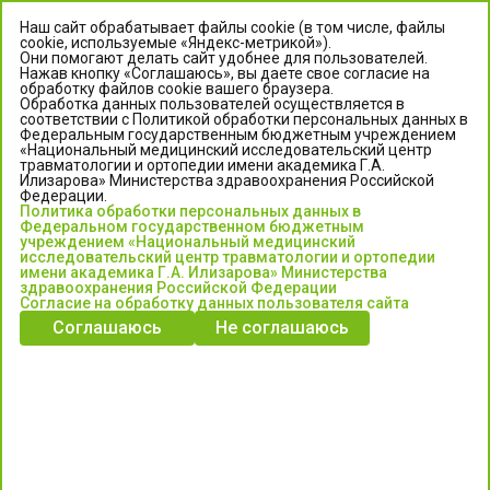
Наш сайт обрабатывает файлы cookie (в том числе, файлы
cookie, используемые «Яндекс-метрикой»).
Они помогают делать сайт удобнее для пользователей.
Нажав кнопку «Соглашаюсь», вы даете свое согласие на
обработку файлов cookie вашего браузера.
Обработка данных пользователей осуществляется в
соответствии с Политикой обработки персональных данных в
Федеральным государственным бюджетным учреждением
«Национальный медицинский исследовательский центр
травматологии и ортопедии имени академика Г.А.
ЦЕНТР ИЛИЗАРОВА
Илизарова» Министерства здравоохранения Российской
Федерации.
Политика обработки персональных данных в
Федеральное государственное бюджетное учреждение
Федеральном государственном бюджетным
«Национальный медицинский исследовательский центр
учреждением «Национальный медицинский
исследовательский центр травматологии и ортопедии
травматологии и ортопедии имени академика Г.А. Илизарова»
имени академика Г.А. Илизарова» Министерства
Министерства здравоохранения Российской Федерации
здравоохранения Российской Федерации
Согласие на обработку данных пользователя сайта
Соглашаюсь
Не соглашаюсь
Информация о медицинских услугах и запись на прием:
Контакт-центр: +7 (3522) 44-35-03
Пн-Пт с 6.00 до 15.00 по московскому времени.
Запись на прием для жителей Кургана и Курганской обл.
по тел: 122 или (3522) 25-03-03, poliklinika45.ru или Госуслуги