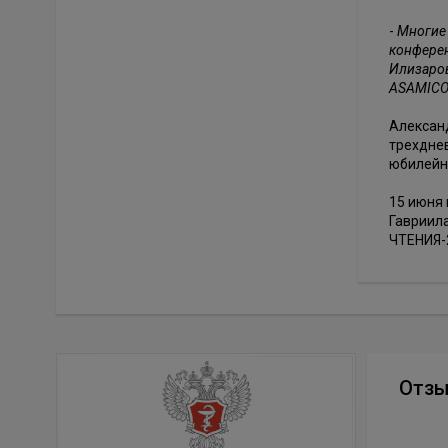
-
Многие 
конферен
Илизаров
ASAMICO
Александ
трехднев
юбилейн
15 июня 
Гавриил
ЧТЕНИЯ-
Отз