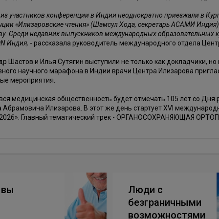
из участников конференции в Индии неоднократно приезжали в Кург
ции «Илизаровские чтения» (Шамсул Хода, секретарь АСАМИ Индия) 
у. Среди недавних выпускников международных образовательных к
N Индия,
- рассказала руководитель международного отдела Цен
р Шастов и Илья Сутягин выступили не только как докладчики, но
ного научного марафона в Индии врачи Центра Илизарова приглас
ые мероприятия.
вся медицинская общественность будет отмечать 105 лет со Дня 
а Абрамовича Илизарова. В этот же день стартует XVI междунар
2026». Главный тематический трек - ОРГАНОСОХРАНЯЮЩАЯ ОРТ
ывы
Люди с
безграничными
возможностями