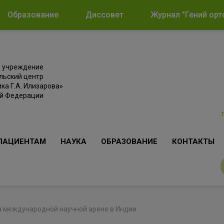
Образование
Диссовет
Журнал "Гений орт
е учреждение
льский центр
ка Г.А. Илизарова»
ой Федерации
ПАЦИЕНТАМ
НАУКА
ОБРАЗОВАНИЕ
КОНТАКТЫ
а международной научной арене в Индии