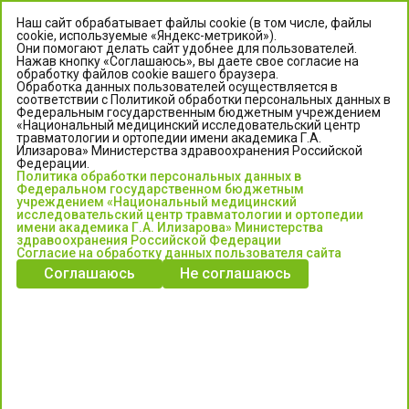
Наш сайт обрабатывает файлы cookie (в том числе, файлы
cookie, используемые «Яндекс-метрикой»).
Они помогают делать сайт удобнее для пользователей.
Нажав кнопку «Соглашаюсь», вы даете свое согласие на
обработку файлов cookie вашего браузера.
Обработка данных пользователей осуществляется в
соответствии с Политикой обработки персональных данных в
Федеральным государственным бюджетным учреждением
«Национальный медицинский исследовательский центр
травматологии и ортопедии имени академика Г.А.
ЦЕНТР ИЛИЗАРОВА
Илизарова» Министерства здравоохранения Российской
Федерации.
Политика обработки персональных данных в
Федеральное государственное бюджетное учреждение
Федеральном государственном бюджетным
«Национальный медицинский исследовательский центр
учреждением «Национальный медицинский
исследовательский центр травматологии и ортопедии
травматологии и ортопедии имени академика Г.А. Илизарова»
имени академика Г.А. Илизарова» Министерства
Министерства здравоохранения Российской Федерации
здравоохранения Российской Федерации
Согласие на обработку данных пользователя сайта
Соглашаюсь
Не соглашаюсь
Информация о медицинских услугах и запись на прием:
Контакт-центр: +7 (3522) 44-35-03
Пн-Пт с 6.00 до 15.00 по московскому времени.
Запись на прием для жителей Кургана и Курганской обл.
по тел: 122 или (3522) 25-03-03, poliklinika45.ru или Госуслуги