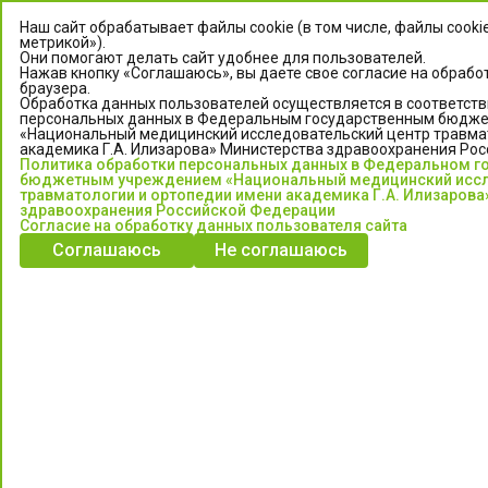
Наш сайт обрабатывает файлы cookie (в том числе, файлы cooki
метрикой»).
Они помогают делать сайт удобнее для пользователей.
Нажав кнопку «Соглашаюсь», вы даете свое согласие на обрабо
браузера.
Обработка данных пользователей осуществляется в соответств
персональных данных в Федеральным государственным бюдж
«Национальный медицинский исследовательский центр травма
академика Г.А. Илизарова» Министерства здравоохранения Ро
Политика обработки персональных данных в Федеральном г
ЦЕНТР ИЛИЗАРОВА
бюджетным учреждением «Национальный медицинский иссл
травматологии и ортопедии имени академика Г.А. Илизарова
здравоохранения Российской Федерации
Федеральное государственное бюджетное учреждение
Согласие на обработку данных пользователя сайта
«Национальный медицинский исследовательский центр
Соглашаюсь
Не соглашаюсь
травматологии и ортопедии имени академика Г.А. Илизарова»
Министерства здравоохранения Российской Федерации
Информация о медицинских услугах и запись на прием:
Контакт-центр: +7 (3522) 44-35-03
Пн-Пт с 6.00 до 15.00 по московскому времени.
Запись на прием для жителей Кургана и Курганской обл.
по тел: 122 или (3522) 25-03-03, poliklinika45.ru или Госуслуги