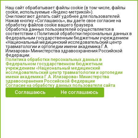
Наш сайт обрабатывает файлы cookie (в том числе, файлы
cookie, используемые «Яндекс-метрикой»).
Они помогают делать сайт удобнее для пользователей.
Нажав кнопку «Соглашаюсь», вы даете свое согласие на
обработку файлов cookie вашего браузера.
Обработка данных пользователей осуществляется в
соответствии с Политикой обработки персональных данных в
Федеральным государственным бюджетным учреждением
«Национальный медицинский исследовательский центр
травматологии и ортопедии имени академика Г.А.
ЦЕНТР ИЛИЗАРОВА
Илизарова» Министерства здравоохранения Российской
Федерации.
Политика обработки персональных данных в
Федеральное государственное бюджетное учреждение
Федеральном государственном бюджетным
«Национальный медицинский исследовательский центр
учреждением «Национальный медицинский
исследовательский центр травматологии и ортопедии
травматологии и ортопедии имени академика Г.А. Илизарова»
имени академика Г.А. Илизарова» Министерства
Министерства здравоохранения Российской Федерации
здравоохранения Российской Федерации
Согласие на обработку данных пользователя сайта
Соглашаюсь
Не соглашаюсь
Информация о медицинских услугах и запись на прием:
Контакт-центр: +7 (3522) 44-35-03
Пн-Пт с 6.00 до 15.00 по московскому времени.
Запись на прием для жителей Кургана и Курганской обл.
по тел: 122 или (3522) 25-03-03, poliklinika45.ru или Госуслуги