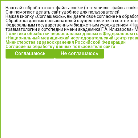
Наш сайт обрабатывает файлы cookie (в том числе, файлы cooki
Они помогают делать сайт удобнее для пользователей.
Нажав кнопку «Соглашаюсь», вы даете свое согласие на обработ
Обработка данных пользователей осуществляется в соответств
Федеральным государственным бюджетным учреждением «Нац
травматологии и ортопедии имени академика Г.А. Илизарова» 
Политика обработки персональных данных в Федеральном 
«Национальный медицинский исследовательский центр травм
Министерства здравоохранения Российской Федерации
Согласие на обработку данных пользователя сайта
ЦЕНТР ИЛИЗАРОВА
Соглашаюсь
Не соглашаюсь
Федеральное государственное бюджетное учреждение
«Национальный медицинский исследовательский центр
травматологии и ортопедии имени академика Г.А. Илизарова»
Министерства здравоохранения Российской Федерации
Информация о медицинских услугах и запись на прием:
Контакт-центр: +7 (3522) 44-35-03
Пн-Пт с 6.00 до 15.00 по московскому времени.
Запись на прием для жителей Кургана и Курганской обл.
по тел: 122 или (3522) 25-03-03, poliklinika45.ru или Госуслуги