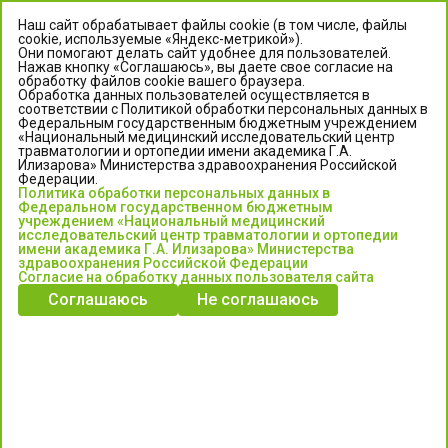
Наш сайт обрабатывает файлы cookie (в том числе, файлы
cookie, используемые «Яндекс-метрикой»).
Они помогают делать сайт удобнее для пользователей.
Нажав кнопку «Соглашаюсь», вы даете свое согласие на
обработку файлов cookie вашего браузера.
Обработка данных пользователей осуществляется в
соответствии с Политикой обработки персональных данных в
Федеральным государственным бюджетным учреждением
«Национальный медицинский исследовательский центр
травматологии и ортопедии имени академика Г.А.
ЦЕНТР ИЛИЗАРОВА
Илизарова» Министерства здравоохранения Российской
Федерации.
Политика обработки персональных данных в
Федеральное государственное бюджетное учреждение
Федеральном государственном бюджетным
«Национальный медицинский исследовательский центр
учреждением «Национальный медицинский
исследовательский центр травматологии и ортопедии
травматологии и ортопедии имени академика Г.А. Илизарова»
имени академика Г.А. Илизарова» Министерства
Министерства здравоохранения Российской Федерации
здравоохранения Российской Федерации
Согласие на обработку данных пользователя сайта
Соглашаюсь
Не соглашаюсь
Информация о медицинских услугах и запись на прием:
Контакт-центр: +7 (3522) 44-35-03
Пн-Пт с 6.00 до 15.00 по московскому времени.
Запись на прием для жителей Кургана и Курганской обл.
по тел: 122 или (3522) 25-03-03, poliklinika45.ru или Госуслуги