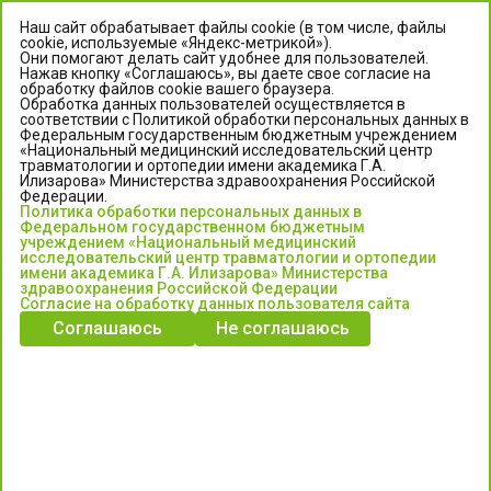
Наш сайт обрабатывает файлы cookie (в том числе, файлы
cookie, используемые «Яндекс-метрикой»).
Они помогают делать сайт удобнее для пользователей.
Нажав кнопку «Соглашаюсь», вы даете свое согласие на
обработку файлов cookie вашего браузера.
Обработка данных пользователей осуществляется в
соответствии с Политикой обработки персональных данных в
Федеральным государственным бюджетным учреждением
«Национальный медицинский исследовательский центр
травматологии и ортопедии имени академика Г.А.
ЦЕНТР ИЛИЗАРОВА
Илизарова» Министерства здравоохранения Российской
Федерации.
Политика обработки персональных данных в
Федеральное государственное бюджетное учреждение
Федеральном государственном бюджетным
«Национальный медицинский исследовательский центр
учреждением «Национальный медицинский
исследовательский центр травматологии и ортопедии
травматологии и ортопедии имени академика Г.А. Илизарова»
имени академика Г.А. Илизарова» Министерства
Министерства здравоохранения Российской Федерации
здравоохранения Российской Федерации
Согласие на обработку данных пользователя сайта
Соглашаюсь
Не соглашаюсь
Информация о медицинских услугах и запись на прием:
Контакт-центр: +7 (3522) 44-35-03
Пн-Пт с 6.00 до 15.00 по московскому времени.
Запись на прием для жителей Кургана и Курганской обл.
по тел: 122 или (3522) 25-03-03, poliklinika45.ru или Госуслуги