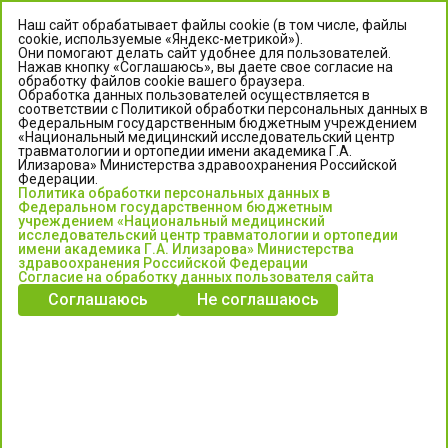
Наш сайт обрабатывает файлы cookie (в том числе, файлы
cookie, используемые «Яндекс-метрикой»).
Они помогают делать сайт удобнее для пользователей.
Нажав кнопку «Соглашаюсь», вы даете свое согласие на
обработку файлов cookie вашего браузера.
Обработка данных пользователей осуществляется в
соответствии с Политикой обработки персональных данных в
Федеральным государственным бюджетным учреждением
«Национальный медицинский исследовательский центр
травматологии и ортопедии имени академика Г.А.
ЦЕНТР ИЛИЗАРОВА
Илизарова» Министерства здравоохранения Российской
Федерации.
Политика обработки персональных данных в
Федеральное государственное бюджетное учреждение
Федеральном государственном бюджетным
«Национальный медицинский исследовательский центр
учреждением «Национальный медицинский
исследовательский центр травматологии и ортопедии
травматологии и ортопедии имени академика Г.А. Илизарова»
имени академика Г.А. Илизарова» Министерства
Министерства здравоохранения Российской Федерации
здравоохранения Российской Федерации
Согласие на обработку данных пользователя сайта
Соглашаюсь
Не соглашаюсь
Информация о медицинских услугах и запись на прием:
Контакт-центр: +7 (3522) 44-35-03
Пн-Пт с 6.00 до 15.00 по московскому времени.
Запись на прием для жителей Кургана и Курганской обл.
по тел: 122 или (3522) 25-03-03, poliklinika45.ru или Госуслуги