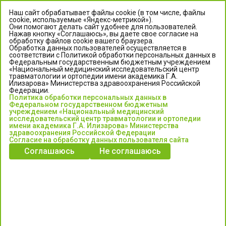
Наш сайт обрабатывает файлы cookie (в том числе, файлы
cookie, используемые «Яндекс-метрикой»).
Они помогают делать сайт удобнее для пользователей.
Нажав кнопку «Соглашаюсь», вы даете свое согласие на
обработку файлов cookie вашего браузера.
Обработка данных пользователей осуществляется в
соответствии с Политикой обработки персональных данных в
Федеральным государственным бюджетным учреждением
«Национальный медицинский исследовательский центр
травматологии и ортопедии имени академика Г.А.
ЦЕНТР ИЛИЗАРОВА
Илизарова» Министерства здравоохранения Российской
Федерации.
Политика обработки персональных данных в
Федеральное государственное бюджетное учреждение
Федеральном государственном бюджетным
«Национальный медицинский исследовательский центр
учреждением «Национальный медицинский
исследовательский центр травматологии и ортопедии
травматологии и ортопедии имени академика Г.А. Илизарова»
имени академика Г.А. Илизарова» Министерства
Министерства здравоохранения Российской Федерации
здравоохранения Российской Федерации
Согласие на обработку данных пользователя сайта
Соглашаюсь
Не соглашаюсь
Информация о медицинских услугах и запись на прием:
Контакт-центр: +7 (3522) 44-35-03
Пн-Пт с 6.00 до 15.00 по московскому времени.
Запись на прием для жителей Кургана и Курганской обл.
по тел: 122 или (3522) 25-03-03, poliklinika45.ru или Госуслуги