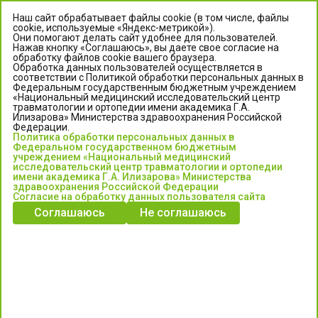
Наш сайт обрабатывает файлы cookie (в том числе, файлы
cookie, используемые «Яндекс-метрикой»).
Они помогают делать сайт удобнее для пользователей.
Нажав кнопку «Соглашаюсь», вы даете свое согласие на
обработку файлов cookie вашего браузера.
Обработка данных пользователей осуществляется в
соответствии с Политикой обработки персональных данных в
Федеральным государственным бюджетным учреждением
«Национальный медицинский исследовательский центр
травматологии и ортопедии имени академика Г.А.
ЦЕНТР ИЛИЗАРОВА
Илизарова» Министерства здравоохранения Российской
Федерации.
Политика обработки персональных данных в
Федеральное государственное бюджетное учреждение
Федеральном государственном бюджетным
«Национальный медицинский исследовательский центр
учреждением «Национальный медицинский
исследовательский центр травматологии и ортопедии
травматологии и ортопедии имени академика Г.А. Илизарова»
имени академика Г.А. Илизарова» Министерства
Министерства здравоохранения Российской Федерации
здравоохранения Российской Федерации
Согласие на обработку данных пользователя сайта
Соглашаюсь
Не соглашаюсь
Информация о медицинских услугах и запись на прием:
Контакт-центр: +7 (3522) 44-35-03
Пн-Пт с 6.00 до 15.00 по московскому времени.
Запись на прием для жителей Кургана и Курганской обл.
по тел: 122 или (3522) 25-03-03, poliklinika45.ru или Госуслуги