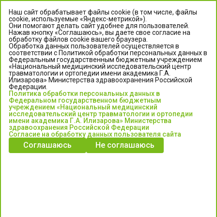
Наш сайт обрабатывает файлы cookie (в том числе, файлы
cookie, используемые «Яндекс-метрикой»).
Они помогают делать сайт удобнее для пользователей.
Нажав кнопку «Соглашаюсь», вы даете свое согласие на
обработку файлов cookie вашего браузера.
Обработка данных пользователей осуществляется в
соответствии с Политикой обработки персональных данных в
Федеральным государственным бюджетным учреждением
«Национальный медицинский исследовательский центр
травматологии и ортопедии имени академика Г.А.
ЦЕНТР ИЛИЗАРОВА
Илизарова» Министерства здравоохранения Российской
Федерации.
Политика обработки персональных данных в
Федеральное государственное бюджетное учреждение
Федеральном государственном бюджетным
«Национальный медицинский исследовательский центр
учреждением «Национальный медицинский
исследовательский центр травматологии и ортопедии
травматологии и ортопедии имени академика Г.А. Илизарова»
имени академика Г.А. Илизарова» Министерства
Министерства здравоохранения Российской Федерации
здравоохранения Российской Федерации
Согласие на обработку данных пользователя сайта
Соглашаюсь
Не соглашаюсь
Информация о медицинских услугах и запись на прием:
Контакт-центр: +7 (3522) 44-35-03
Пн-Пт с 6.00 до 15.00 по московскому времени.
Запись на прием для жителей Кургана и Курганской обл.
по тел: 122 или (3522) 25-03-03, poliklinika45.ru или Госуслуги