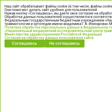
Наш сайт обрабатывает файлы cookie (в том числе, файлы cooki
Они помогают делать сайт удобнее для пользователей.
Нажав кнопку «Соглашаюсь», вы даете свое согласие на обработ
Обработка данных пользователей осуществляется в соответств
Федеральным государственным бюджетным учреждением «Нац
травматологии и ортопедии имени академика Г.А. Илизарова» 
Политика обработки персональных данных в Федеральном 
«Национальный медицинский исследовательский центр травм
Министерства здравоохранения Российской Федерации
Согласие на обработку данных пользователя сайта
ЦЕНТР ИЛИЗАРОВА
Соглашаюсь
Не соглашаюсь
Федеральное государственное бюджетное учреждение
«Национальный медицинский исследовательский центр
травматологии и ортопедии имени академика Г.А. Илизарова»
Министерства здравоохранения Российской Федерации
Информация о медицинских услугах и запись на прием:
Контакт-центр: +7 (3522) 44-35-03
Пн-Пт с 6.00 до 15.00 по московскому времени.
Запись на прием для жителей Кургана и Курганской обл.
по тел: 122 или (3522) 25-03-03, poliklinika45.ru или Госуслуги